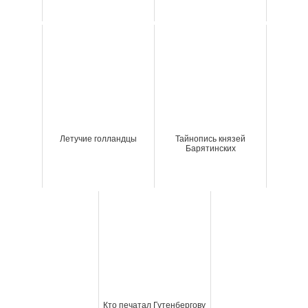
Летучие голландцы
Тайнопись князей
Барятинских
Кто печатал Гутенбергову