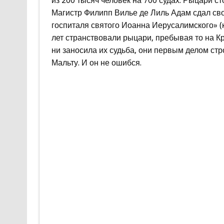
из 200 тысяч человек на 700 судах. Рыцари с
Магистр Филипп Вилье де Лиль Адам сдал сво
госпиталя святого Иоанна Иерусалимского» (к
лет странствовали рыцари, пребывая то на Кри
ни заносила их судьба, они первым делом стр
Мальту. И он не ошибся.