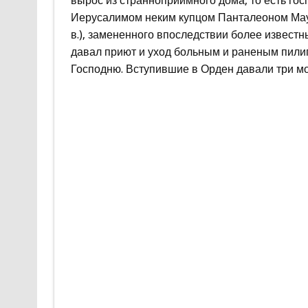
вырос из странноприимного дома, то есть госпи
Иерусалимом неким купцом Панталеоном Маур
в.), замененного впоследствии более извест
давал приют и уход больным и раненым пили
Господню. Вступившие в Орден давали три мо