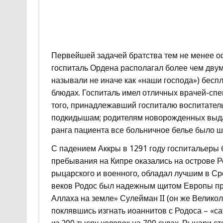
Первейшей задачей братства тем не менее ос
госпиталь Ордена располагал более чем двум
называли не иначе как «наши господа») бесп
блюдах. Госпиталь имел отличных врачей-спе
того, принадлежавший госпиталю воспитател
подкидышам; родителям новорожденных выда
ранга пациента все больничное белье было
С падением Аккры в 1291 году госпитальеры 
пребывания на Кипре оказались на острове Р
рыцарского и военного, обладал лучшим в Ср
веков Родос был надежным щитом Европы про
Аллаха на земле» Сулейман II (он же Велико
поклявшись изгнать иоаннитов с Родоса – «с