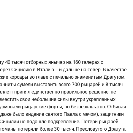
ту 40 тысяч отборных янычар на 160 галерах с
через Сицилию в Италию – и дальше на север. В качестве
ские корсары во главе с печально знаменитым Драгутом.
анниты сумели выставить всего 700 рыцарей и 8 тысяч
аллетт принял единственно правильное решение: не
разместить свои небольшие силы внутри укрепленных
урмовали рыцарские форты, но безрезультатно. Отбивая
 даже было видение святого Павла с мечом), защитники
с Сицилии не подошло подкрепление. Потери рыцарей
ттоманы потеряли более 30 тысяч. Пресловутого Драгута