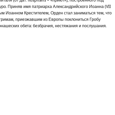
таля (от дат. hospitalis – «приют»), построенного под
о. Приняв имя патриарха Александрийского Иоанна (VII
ным Иоанном Крестителем, Орден стал заниматься тем, что
гримам, приезжавшим из Европы поклониться Гробу
нашеских обета: безбрачия, нестяжания и послушания.