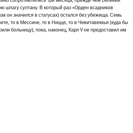
тойко сопротивлялись три месяца, прежде чем Великий
ю шпагу султану. В который раз «Орден всадников
ак он значился в статусах) остался без убежища. Семь
те, то в Мессине, то в Ницце, то в Чевитавеккья (куда бы
оили больницу), пока, наконец, Карл V не предоставил им