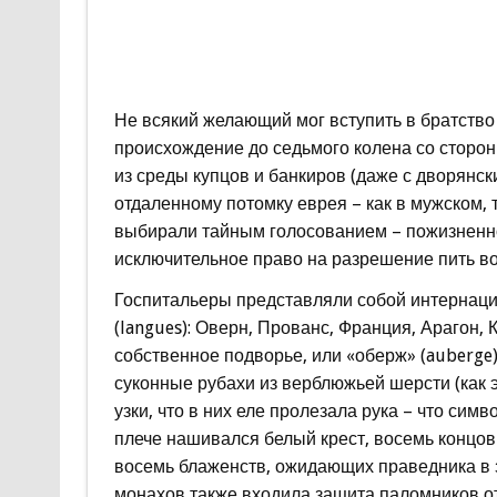
Не всякий желающий мог вступить в братство
происхождение до седьмого колена со сторон
из среды купцов и банкиров (даже с дворянск
отдаленному потомку еврея – как в мужском, 
выбирали тайным голосованием – пожизненно 
исключительное право на разрешение пить вод
Госпитальеры представляли собой интернаци
(langues): Оверн, Прованс, Франция, Арагон,
собственное подворье, или «оберж» (auberge)
суконные рубахи из верблюжьей шерсти (как э
узки, что в них еле пролезала рука – что сим
плече нашивался белый крест, восемь концов 
восемь блаженств, ожидающих праведника в з
монахов также входила защита паломников от