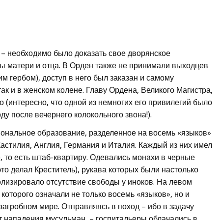
 – необходимо было доказать свое дворянское
ы матери и отца. В Орден также не принимали выходцев
им гербом), доступ в него был заказан и самому
так и в женском колене. Главу Ордена, Великого Магистра,
(интересно, что одной из немногих его привилегий было
у после вечернего колокольного звона!).
ональное образование, разделенное на восемь «языков»
 Кастилия, Англия, Германия и Италия. Каждый из них имел
, то есть штаб-квартиру. Одевались монахи в черные
то делал Креститель), рукава которых были настолько
волизировало отсутствие свободы у иноков. На левом
которого означали не только восемь «языков», но и
агробном мире. Отправляясь в поход – ибо в задачу
 нападения мусульман, – госпитальеры облачались в