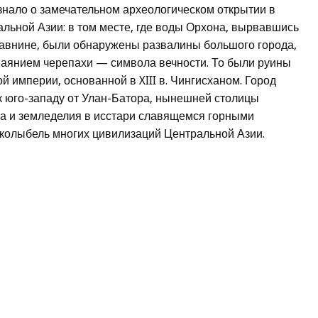
узнало о замечательном археологическом открытии в
альной Азии: в том месте, где воды Орхона, вырвавшись
равнине, были обнаружены развалины большого города,
аянием черепахи — символа вечности. То были руины
 империи, основанной в XIII в. Чингисханом. Город
 к юго-западу от Улан-Батора, нынешней столицы
ва и земледелия в исстари славящемся горными
 колыбель многих цивилизаций Центральной Азии.