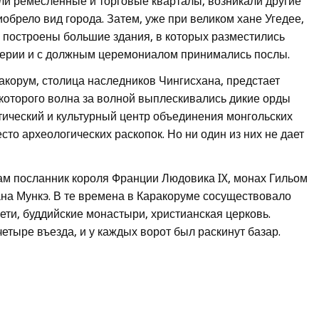
ли ремесленные и торговые кварталы, возникали другие
иобрело вид города. Затем, уже при великом хане Угедее,
 построены большие здания, в которых разместились
ерии и с должным церемониалом принимались послы.
корум, столица наследников Чингисхана, предстает
 которого волна за волной выплескивались дикие орды
итический и культурный центр объединения монгольских
есто археологических раскопок. Но ни один из них не дает
ам посланник короля Франции Людовика IX, монах Гильом
ана Мункэ. В те времена в Каракоруме сосуществовало
ети, буддийские монастыри, христианская церковь.
етыре въезда, и у каждых ворот был раскинут базар.