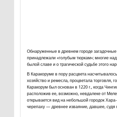
Обнаруженные в древнем городе загадочные н
принадлежали «голубым тюркам»; многие надпи
былой славе и о трагической судьбе этого нар
В Каракоруме в пору расцвета насчитывалось
хозяйство и ремесла, процветала торговля, г
Каракорум был основан в 1220 г., когда Чинг
расположив ее, возможно, невдалеке от Меле
открывается вид на небольшой городок Хара
черепаху — древнее изваяние, давшее, судя п