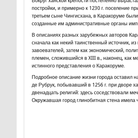
Вокруг ханской крепости постепенно выраста
постройки, и примерно к 1230 г. поселение пр
третьем сыне Чингисхана, в Каракоруме были
созданные им административные органы имп
В описаниях разных зарубежных авторов Кара
сначала как некий таинственный источник, из
завоевателей, затем как экономический, пол
племен, сложившийся в XIII в., наконец, как м
истинного представления о Каракоруме.
Подробное описание жизни города оставил н
де Рубрук, побывавший в 1256 г. при дворе х
двенадцать религий: здесь соседствовали меч
Окружавшая город глинобитная стена имела ч