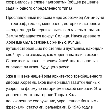
сохранилось в слове «алгоритм» (общее решение
задачи одного определенного типа).
Прославленный во всем мире хорезмиец Ал-Бируни
— географ, геолог, минералог, историк и астроном
— задолго до Коперника высказал мысль о том, что
Земля обращается вокруг Солнца. Наука древнего
Хорезма была связана с жизнью. Купцы,
путешествовавшие по степям и пустыням, находили
свой путь по звездам, как мореплаватели в океане.
Строители каналов с величайшей тщательностью
определяли уклон будущего русла.
Уже в ІІІ веке нашей эры архитектор трехбашенного
дворца Хорезмшахов вычерчивал завитки лепных
узоров по формуле логарифмической спирали. Этот
дворец в мертвом городе Топрак-Кала —
великолепное сооружение, украшенное богатыми
фресками, статуями, рельефами. В 1948 году в