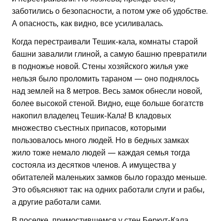
заботились о безопасности, а потом уже об удобстве.
А опасность, как видно, все усиливалась.
Когда перестраивали Тешик-кала, комнаты старой
башни завалили глиной, а самую башню превратили
в подножье новой. Стены хозяйского жилья уже
нельзя было проломить тараном — оно поднялось
над землей на 8 метров. Весь замок обнесли новой,
более высокой стеной. Видно, еще больше богатств
накопил владелец Тешик-Кала! В кладовых
множество съестных припасов, которыми
пользовалось много людей. Но в бедных замках
жило тоже немало людей — каждая семья тогда
состояла из десятков членов. А имущества у
обитателей маленьких замков было гораздо меньше.
Это объясняют так: на одних работали слуги и рабы,
а другие работали сами.
В поселке, примостившемся у стен Беркут-Кала,