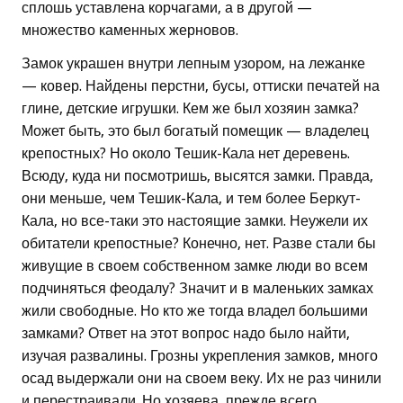
сплошь уставлена корчагами, а в другой —
множество каменных жерновов.
Замок украшен внутри лепным узором, на лежанке
— ковер. Найдены перстни, бусы, оттиски печатей на
глине, детские игрушки. Кем же был хозяин замка?
Может быть, это был богатый помещик — владелец
крепостных? Но около Тешик-Кала нет деревень.
Всюду, куда ни посмотришь, высятся замки. Правда,
они меньше, чем Тешик-Кала, и тем более Беркут-
Кала, но все-таки это настоящие замки. Неужели их
обитатели крепостные? Конечно, нет. Разве стали бы
живущие в своем собственном замке люди во всем
подчиняться феодалу? Значит и в маленьких замках
жили свободные. Но кто же тогда владел большими
замками? Ответ на этот вопрос надо было найти,
изучая развалины. Грозны укрепления замков, много
осад выдержали они на своем веку. Их не раз чинили
и перестраивали. Но хозяева, прежде всего,