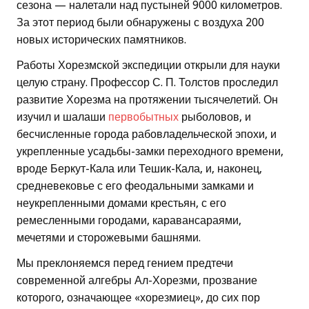
сезона — налетали над пустыней 9000 километров.
За этот период были обнаружены с воздуха 200
новых исторических памятников.
Работы Хорезмской экспедиции открыли для науки
целую страну. Профессор С. П. Толстов проследил
развитие Хорезма на протяжении тысячелетий. Он
изучил и шалаши
первобытных
рыболовов, и
бесчисленные города рабовладельческой эпохи, и
укрепленные усадьбы-замки переходного времени,
вроде Беркут-Кала или Тешик-Кала, и, наконец,
средневековье с его феодальными замками и
неукрепленными домами крестьян, с его
ремесленными городами, каравансараями,
мечетями и сторожевыми башнями.
Мы преклоняемся перед гением предтечи
современной алгебры Ал-Хорезми, прозвание
которого, означающее «хорезмиец», до сих пор