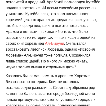
летописей и преданий. Арабский полководец Кутейба
подавил восстание. «И всеми способами рассеял и
уничтожил Кутейба всех, кто знал письменность
хорезмийцев, кто хранил их предания, всех ученых,
что были среди них, так что все это покрылось
мраком и нет истинных знаний о том, что было
известно из их истории…», — так писал в одной из
своих книг хорезмиец
Ал-Бируни
. Он пытался
восстановить летописи Хорезма, однако «История
Хорезма» Ал-Бируни тоже погибла. Сохранился
лишь список царей. Но много ли можно узнать,
изучая только имена и отдельные даты?
Казалось бы, самая память о древнем Хорезме
безвозвратно потеряна. Книг не осталось —
остались одни развалины. Стоит над обрывом ряд
каменных башен, высятся среди безлюдной степи
четкие прямоугольники стен опустевших городов и
крепостей, высокие порталы полуразрушенных