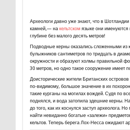
Археологи давно уже знают, что в Шотландии
камней,— на
кельтском
языке они именуются к
глубине без малого десять метров!
Подводные керны оказались сложенными из к
булыжников сантиметров по тридцать в диаме
окружности и образуют холмы правильной фо
30 метров, но одно такое сооружение имеет п
Доисторические жители Британских островов
по-видимому, большое значение в их похорон
такие курганы на могилах вождей. Судя по вс
поднялся, и вода затопила здешние керны. Н
до того, как их коснулся заступ археолога. Н
найти невиданно богатые «залежи» предметов
кельтов. Теперь берега Лох-Несса ожидают а