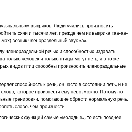
узыкальных» выкриков. Люди учились произносить
ойти тысячи и тысячи лет, прежде чем из выкрика «аа-аа-
ьмах) возник членораздельный звук «а».
ду членораздельной речью и способностью издавать
а только человек и только птицы могут петь, и в то же
орых видов птиц способны произносить членораздельные
еряет способность к речи, он часто в состоянии петь, и не
е слово, которое произнести ему невозможно. Потому-то
льные тренировки, помогающие обрести нормальную речь.
ропеть слово, чем произнести.
огических функций самые «молодые», то есть позднее