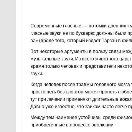
Современные гласные — потомки древних «м
гласные звуки не по букварю: должны были пр
аа» (вроде того, который издает Тарзан в фил
Вот некоторые аргументы в пользу связи меж
музыкальные звуки. Из всего животного царств
время только человек и представители некот
звуки.
Когда человек после травмы головного мозга т
просто петь без слов: он может пропеть любо
тут при лечении применяют длительные вока
Давно уже известно, что заикам часто легче п
Между тем наименее устойчивы среди физиол
приобретенные в процессе эволюции.