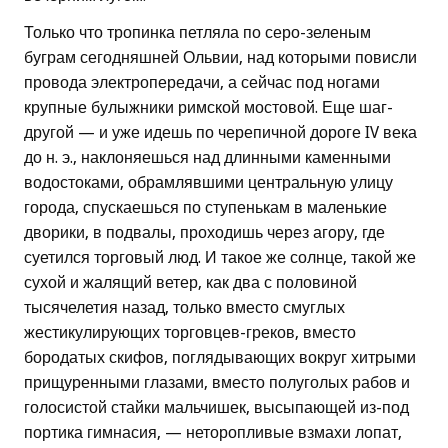
Только что тропинка петляла по серо-зеленым
буграм сегодняшней Ольвии, над которыми повисли
провода электропередачи, а сейчас под ногами
крупные булыжники римской мостовой. Еще шаг-
другой — и уже идешь по черепичной дороге IV века
до н. э., наклоняешься над длинными каменными
водостоками, обрамлявшими центральную улицу
города, спускаешься по ступенькам в маленькие
дворики, в подвалы, проходишь через агору, где
суетился торговый люд. И такое же солнце, такой же
сухой и жалящий ветер, как два с половиной
тысячелетия назад, только вместо смуглых
жестикулирующих торговцев-греков, вместо
бородатых скифов, поглядывающих вокруг хитрыми
прищуренными глазами, вместо полуголых рабов и
голосистой стайки мальчишек, высыпающей из-под
портика гимнасия, — неторопливые взмахи лопат,