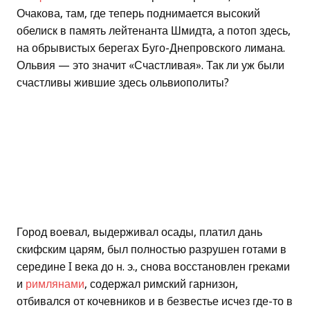
Очакова, там, где теперь поднимается высокий
обелиск в память лейтенанта Шмидта, а потоп здесь,
на обрывистых берегах Буго-Днепровского лимана.
Ольвия — это значит «Счастливая». Так ли уж были
счастливы жившие здесь ольвиополиты?
Город воевал, выдерживал осады, платил дань
скифским царям, был полностью разрушен готами в
середине I века до н. э., снова восстановлен греками
и
римлянами
, содержал римский гарнизон,
отбивался от кочевников и в безвестье исчез где-то в