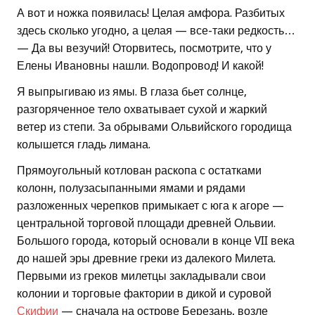
А вот и ножка появилась! Целая амфора. Разбитых
здесь сколько угодно, а целая — все-таки редкость…
— Да вы везучий! Оторвитесь, посмотрите, что у
Елены Ивановны нашли. Водопровод! И какой!
Я выпрыгиваю из ямы. В глаза бьет солнце,
разгоряченное тело охватывает сухой и жаркий
ветер из степи. За обрывами Ольвийского городища
колышется гладь лимана.
Прямоугольный котлован раскопа с остатками
колонн, полузасыпанными ямами и рядами
разложенных черепков примыкает с юга к агоре —
центральной торговой площади древней Ольвии.
Большого города, который основали в конце VII века
до нашей эры древние греки из далекого Милета.
Первыми из греков милетцы закладывали свои
колонии и торговые фактории в дикой и суровой
Скифии
— сначала на острове Березань, возле