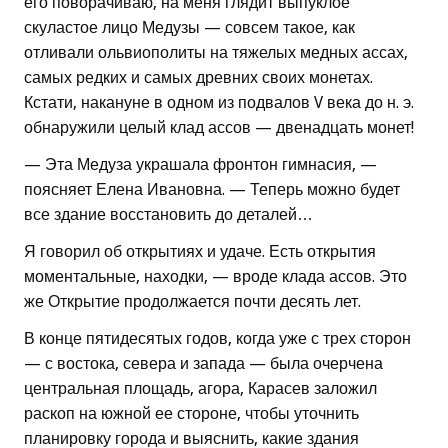
его поворачиваю, на меня глядит выпуклое
скуластое лицо Медузы — совсем такое, как
отливали ольвиополиты на тяжелых медных ассах,
самых редких и самых древних своих монетах.
Кстати, накануне в одном из подвалов V века до н. э.
обнаружили целый клад ассов — двенадцать монет!
— Эта Медуза украшала фронтон гимнасия, —
поясняет Елена Ивановна. — Теперь можно будет
все здание восстановить до деталей…
Я говорил об открытиях и удаче. Есть открытия
моментальные, находки, — вроде клада ассов. Это
же Открытие продолжается почти десять лет.
В конце пятидесятых годов, когда уже с трех сторон
— с востока, севера и запада — была очерчена
центральная площадь, агора, Карасев заложил
раскоп на южной ее стороне, чтобы уточнить
планировку города и выяснить, какие здания