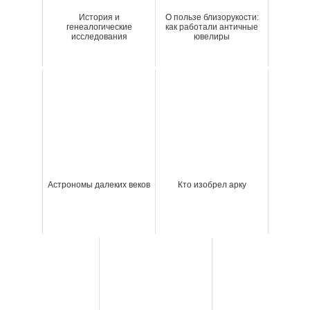
История и
О пользе близорукости:
генеалогические
как работали античные
исследования
ювелиры
Астрономы далеких веков
Кто изобрел арку