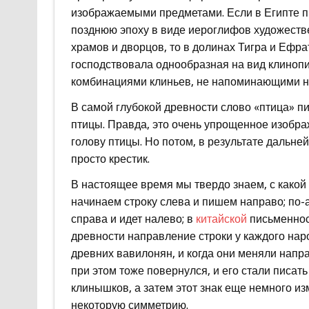
изображаемыми предметами. Если в Египте п
позднюю эпоху в виде иероглифов художеств
храмов и дворцов, то в долинах Тигра и Ефра
господствовала однообразная на вид клинопи
комбинациями клиньев, не напоминающими ни
В самой глубокой древности слово «птица» п
птицы. Правда, это очень упрощенное изображ
голову птицы. Но потом, в результате дальне
просто крестик.
В настоящее время мы твердо знаем, с какой 
начинаем строку слева и пишем направо; по-а
справа и идет налево; в
китайской
письменност
древности направление строки у каждого наро
древних вавилонян, и когда они меняли напра
при этом тоже повернулся, и его стали писать
клинышков, а затем этот знак еще немного из
некоторую симметрию.