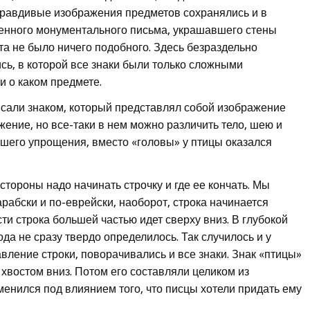
равдивые изображения предметов сохранялись и в
енного монументального письма, украшавшего стены
та не было ничего подобного. Здесь безраздельно
сь, в которой все знаки были только сложными
 о каком предмете.
исали знаком, который представлял собой изображение
ение, но все-таки в нем можно различить тело, шею и
йшего упрощения, вместо «головы» у птицы оказался
стороны надо начинать строчку и где ее кончать. Мы
рабски и по-еврейски, наоборот, строка начинается
и строка большей частью идет сверху вниз. В глубокой
да не сразу твердо определилось. Так случилось и у
вление строки, поворачивались и все знаки. Знак «птицы»
 хвостом вниз. Потом его составляли целиком из
менился под влиянием того, что писцы хотели придать ему