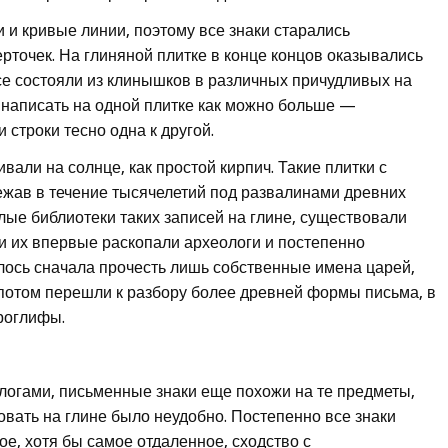
и и кривые линии, поэтому все знаки старались
ерточек. На глиняной плитке в конце концов оказывались
се состояли из клинышков в различных причудливых на
ь написать на одной плитке как можно больше —
 строки тесно одна к другой.
али на солнце, как простой кирпич. Такие плитки с
ежав в течение тысячелетий под развалинами древних
лые библиотеки таких записей на глине, существовали
и их впервые раскопали археологи и постепенно
далось сначала прочесть лишь собственные имена царей,
потом перешли к разбору более древней формы письма, в
роглифы.
логами, письменные знаки еще похожи на те предметы,
овать на глине было неудобно. Постепенно все знаки
е, хотя бы самое отдаленное, сходство с