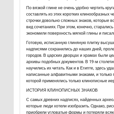
По вязкой глине не очень удобно чертить круг
составлять из этих коротких клинообразных ч
строчки довольно сложных знаков, которые в
вид сочетаниях. При этом, конечно, старалис
экономили поверхность мягкой глины и писали
Готовую, исписанную глиняную плитку высушив
надписями сохранились до наших дней, прол
городов. В царских дворцах и храмах были це
архивы подобных документов. В 19-м столети
научились их читать. Как и в Египте, здесь у
написанные алфавитными знаками, и только 
которой применялись только клинописные ие
ИСТОРИЯ КЛИНОПИСНЫХ ЗНАКОВ
С самых древних надписях, найденных архео
которые люди хотели изобразить. Однако, рис
приобрели угловатые формы и потеряли всяко