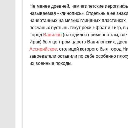
Не менее древней, чем египетские иероглифы
называемая «клинопись». Отдельные ее знаки
начертанных на мягких глиняных пластинках. 
песчаных пустынь текут реки Ефрат и Тигр, в
Город
Вавилон
(находился примерно там, где 
Ирак) был центром царств Вавилонских, древн
Ассирийское
, столицей которого был город Н
завоеватели оставили по себе особенно плох
их военные походы.