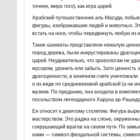
точнее, мира того), как игра царей.
Арабский путешественник аль-Масуди, побыва
фигуры, изображавшие людей и животных. Эт
встать на ноги, чтобы передвинуть любую из н
Такие шахматы представляли немалую ценност
пород дерева, были инкрустированы драгоце
царей. Неудивительно, что археологам не уд
мусором, уронить или забыть. Зато ценность 
драгоценности, в конечном счете уничтожали.
о их виде по средневековой арабской (а не и
музеев. По преданию, она входила в комплек
посольством легендарного Харуна ар-Рашида
Ее относят к девятому столетию. Фигура выр
мастерством. Это раджа на слоне, окруженный
сокрушающий врагов на своем пути. По замыс
нами — символ феодальной системы, символ