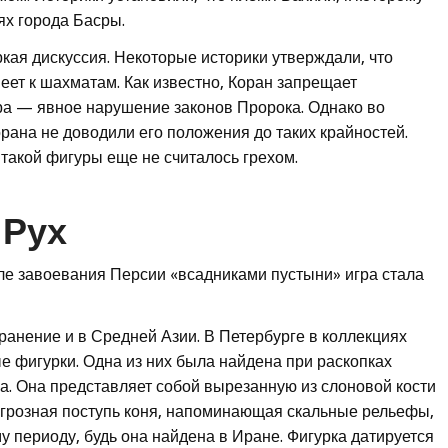
ях города Басры.
кая дискуссия. Некоторые историки утверждали, что
еет к шахматам. Как известно, Коран запрещает
ра — явное нарушение законов Пророка. Однако во
ана не доводили его положения до таких крайностей.
 такой фигуры еще не считалось грехом.
 Рух
сле завоевания Персии «всадниками пустыни» игра стала
анение и в Средней Азии. В Петербурге в коллекциях
 фигурки. Одна из них была найдена при раскопках
 Она представляет собой вырезанную из слоновой кости
 грозная поступь коня, напоминающая скальные рельефы,
у периоду, будь она найдена в Иране. Фигурка датируется