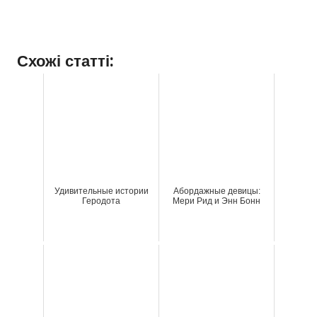
Схожі статті:
Удивительные истории
Абордажные девицы:
Геродота
Мери Рид и Энн Бонн