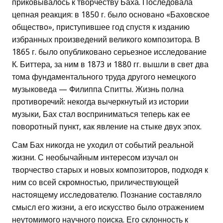
приковывалось к творчеству Баха. Последовала
цепная реакция: в 1850 г. было основано «Баховское
общество», приступившее год спустя к изданию
избранных произведений великого композитора. В
1865 г. было опубликовано серьезное исследование
К. Биттера, за ним в 1873 и 1880 гг. вышли в свет два
тома фундаментального труда другого немецкого
музыковеда — Филиппа Спитты. Жизнь полна
противоречий: некогда вычеркнутый из истории
музыки, Бах стал восприниматься теперь как ее
поворотный пункт, как явление на стыке двух эпох.
Сам Бах никогда не уходил от событий реальной
жизни. С необычайным интересом изучал он
творчество старых и новых композиторов, подходя к
ним со всей скромностью, приличествующей
настоящему исследователю. Познание составляло
смысл его жизни, а его искусство было отражением
неутомимого научного поиска. Его склонность к