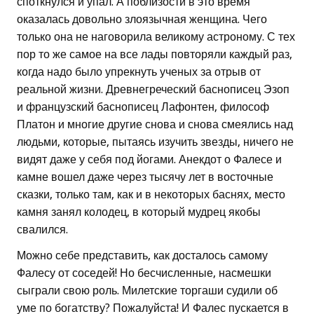
споткнулся и упал. А поблизости в это время
оказалась довольно злоязычная женщина. Чего
только она не наговорила великому астроному. С тех
пор то же самое на все лады повторяли каждый раз,
когда надо было упрекнуть ученых за отрыв от
реальной жизни. Древнегреческий баснописец Эзоп
и французский баснописец Лафонтен, философ
Платон и многие другие снова и снова смеялись над
людьми, которые, пытаясь изучить звезды, ничего не
видят даже у себя под йогами. Анекдот о Фалесе и
камне вошел даже через тысячу лет в восточные
сказки, только там, как и в некоторых баснях, место
камня занял колодец, в который мудрец якобы
свалился.
Можно себе представить, как досталось самому
Фалесу от соседей! Но бесчисленные, насмешки
сыграли свою роль. Милетские торгаши судили об
уме по богатству? Пожалуйста! И Фалес пускается в