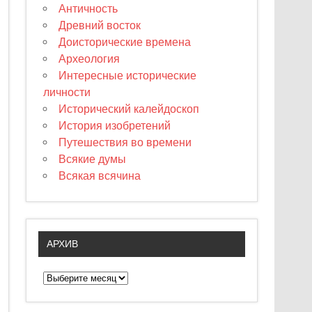
Античность
Древний восток
Доисторические времена
Археология
Интересные исторические
личности
Исторический калейдоскоп
История изобретений
Путешествия во времени
Всякие думы
Всякая всячина
АРХИВ
А
р
х
и