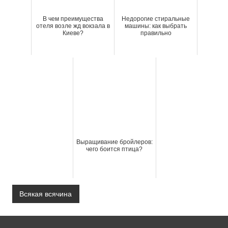
В чем преимущества
Недорогие стиральные
отеля возле жд вокзала в
машины: как выбрать
Киеве?
правильно
Выращивание бройлеров:
чего боится птица?
Всякая всячина