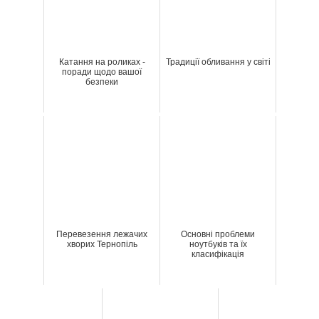
Катання на роликах -
Традиції обливання у світі
поради щодо вашої
безпеки
Перевезення лежачих
Основні проблеми
хворих Тернопіль
ноутбуків та їх
класифікація