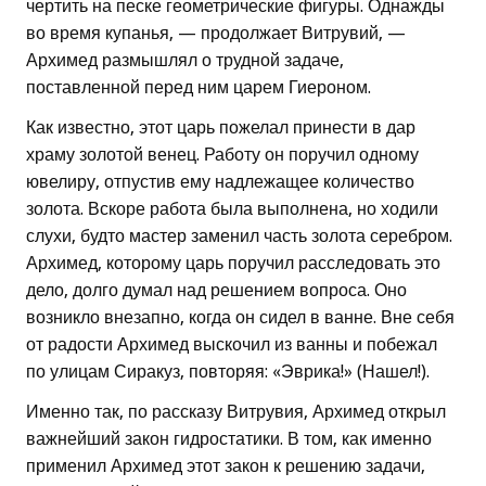
чертить на песке геометрические фигуры. Однажды
во время купанья, — продолжает Витрувий, —
Архимед размышлял о трудной задаче,
поставленной перед ним царем Гиероном.
Как известно, этот царь пожелал принести в дар
храму золотой венец. Работу он поручил одному
ювелиру, отпустив ему надлежащее количество
золота. Вскоре работа была выполнена, но ходили
слухи, будто мастер заменил часть золота серебром.
Архимед, которому царь поручил расследовать это
дело, долго думал над решением вопроса. Оно
возникло внезапно, когда он сидел в ванне. Вне себя
от радости Архимед выскочил из ванны и побежал
по улицам Сиракуз, повторяя: «Эврика!» (Нашел!).
Именно так, по рассказу Витрувия, Архимед открыл
важнейший закон гидростатики. В том, как именно
применил Архимед этот закон к решению задачи,