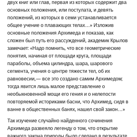
двух книг или глав, первая из которых содержит два
основных положения, или постулата, и девять
положений, из которых в семи устанавливается
общее учение о плавающих телах…» Изложив
основные положения Архимеда и показав, как
сложен был путь его рассуждений, академик Крылов
замечает: «Надо помнить, что все геометрические
понятия, начиная от площади круга, площади
параболы, объема цилиндра, шара, шарового
сегмента, учения о центре тяжести тел, об их
равновесии,— все это создано самим Архимедом;
тогда явится лишь малое представление о
необыкновенной мощи его гения и о нелепости
повторяемой историками басни, что Архимед, сидя в
ванне в общественных банях, нашел свой закон…»
Так изучение случайно найденного сочинения
Архимеда развеяло легенду о том, что открытие
важного закона природы было сделано в результате