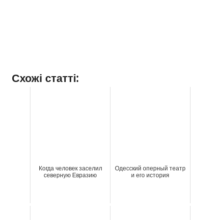
Схожі статті:
Когда человек заселил
Одесский оперный театр
северную Евразию
и его история