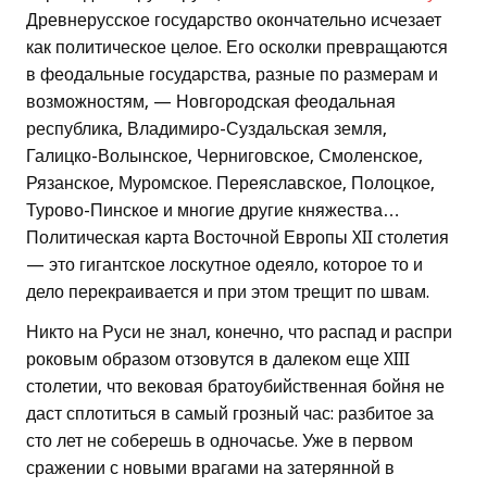
Древнерусское государство окончательно исчезает
как политическое целое. Его осколки превращаются
в феодальные государства, разные по размерам и
возможностям, — Новгородская феодальная
республика, Владимиро-Суздальская земля,
Галицко-Волынское, Черниговское, Смоленское,
Рязанское, Муромское. Переяславское, Полоцкое,
Турово-Пинское и многие другие княжества…
Политическая карта Восточной Европы XII столетия
— это гигантское лоскутное одеяло, которое то и
дело перекраивается и при этом трещит по швам.
Никто на Руси не знал, конечно, что распад и распри
роковым образом отзовутся в далеком еще XIII
столетии, что вековая братоубийственная бойня не
даст сплотиться в самый грозный час: разбитое за
сто лет не соберешь в одночасье. Уже в первом
сражении с новыми врагами на затерянной в