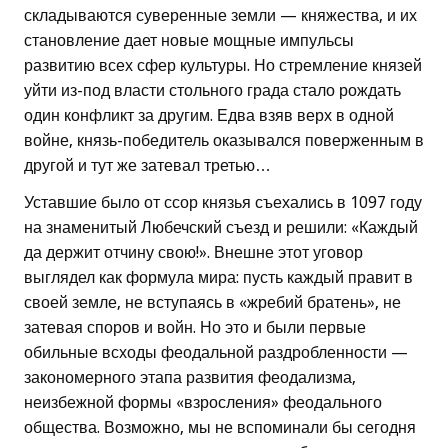
складываются суверенные земли — княжества, и их
становление дает новые мощные импульсы
развитию всех сфер культуры. Но стремление князей
уйти из-под власти стольного града стало рождать
один конфликт за другим. Едва взяв верх в одной
войне, князь-победитель оказывался поверженным в
другой и тут же затевал третью…
Уставшие было от ссор князья съехались в 1097 году
на знаменитый Любечский съезд и решили: «Каждый
да держит отчину свою!». Внешне этот уговор
выглядел как формула мира: пусть каждый правит в
своей земле, не вступаясь в «жребий братень», не
затевая споров и войн. Но это и были первые
обильные всходы феодальной раздробленности —
закономерного этапа развития феодализма,
неизбежной формы «взросления» феодального
общества. Возможно, мы не вспоминали бы сегодня