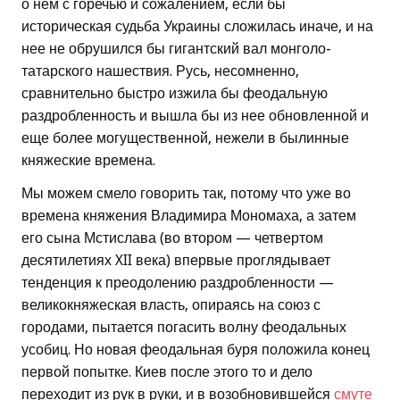
о нем с горечью и сожалением, если бы
историческая судьба Украины сложилась иначе, и на
нее не обрушился бы гигантский вал монголо-
татарского нашествия. Русь, несомненно,
сравнительно быстро изжила бы феодальную
раздробленность и вышла бы из нее обновленной и
еще более могущественной, нежели в былинные
княжеские времена.
Мы можем смело говорить так, потому что уже во
времена княжения Владимира Мономаха, а затем
его сына Мстислава (во втором — четвертом
десятилетиях XII века) впервые проглядывает
тенденция к преодолению раздробленности —
великокняжеская власть, опираясь на союз с
городами, пытается погасить волну феодальных
усобиц. Но новая феодальная буря положила конец
первой попытке. Киев после этого то и дело
переходит из рук в руки, и в возобновившейся
смуте