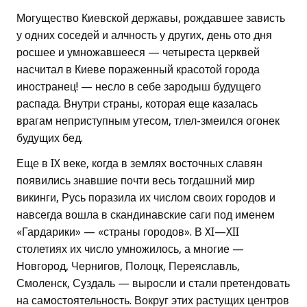
Могущество Киевской державы, рождавшее зависть
у одних соседей и алчность у других, день ото дня
росшее и умножавшееся — четыреста церквей
насчитал в Киеве пораженный красотой города
иностранец! — несло в себе зародыш будущего
распада. Внутри страны, которая еще казалась
врагам неприступным утесом, тлел-змеился огонек
будущих бед.
Еще в IX веке, когда в землях восточных славян
появились знавшие почти весь тогдашний мир
викинги, Русь поразила их числом своих городов и
навсегда вошла в скандинавские саги под именем
«Гардарики» — «страны городов». В XI—XII
столетиях их число умножилось, а многие —
Новгород, Чернигов, Полоцк, Переяславль,
Смоленск, Суздаль — выросли и стали претендовать
на самостоятельность. Вокруг этих растущих центров