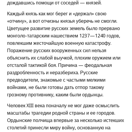
дождавшись помощи от соседей — князей.
Каждый князь как мог берег и «держал» свою
«отчину», а вот отчизны князья уберечь не смогли.
Цветущее развитие русских земель было прервано
монголо-татарским нашествием 1237—1240 годов,
повлекшим жесточайшую военную катастрофу.
Поражение русских вооруженных сил нельзя
объяснить их слабой выучкой, плохим оружием или
отсталой тактикой боя. Причина — феодальная
раздробленность и неразбериха. Русские
предводители, знакомые с частыми мелкими
войнами, не были готовы дать отпор такому
грозному противнику, каким были ордынцы.
Человек XIII века поначалу не мог даже осмыслить
масштабы трагедии родной страны и ее городов.
Ордынские полчища впервые за несколько истекших
столетий принесли миру войну, основанную на