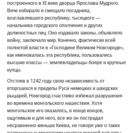
построенного в XI веке дворца Ярослава Мудрого.
Вече избирало и смещало посадника,
возглавлявшего республику, тысяцкого —
начальника городского ополчения и других
должностных лиц. Оно издавало законы, объявляло
войну, заключало мир. Конечно, фактически всей
полнотой власти в «Господине Великом Новгороде»,
как именовалась эта республика, пользовались
высшие классы — землевладельцы-бояре и крупные
купцы.
Отстояв в 1242 году свою независимость от
вторгшихся в пределы Руси немецких и шведских
рыцарей, Новгород счастливо избежал разрушения
во времена монгольского нашествия. Хотя
монгольское иго оказалось, в конце концов,
ощутимым и для него, все же он пострадал
несравненно меньше Киева, не говоря уже о таких
разрушенных монголами центрах русской культуры,