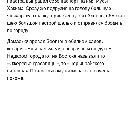
пиастра выправил себе паспорт на имя Мусы
Хакима. Сразу же водрузил на голову большую
янычарскую шапку, привезенную из Алеппо, обмотал
шею большой пестрой шалью и отправился бродить
по городу…
Дамаск очаровал Зеетцена обилием садов,
кипарисами и пальмами, прозрачным воздухом.
Недаром город этот на Востоке называли то
«Ожерелье красавицы», то «Перья райского
павлина». По-восточному витиевато, но очень
похоже.