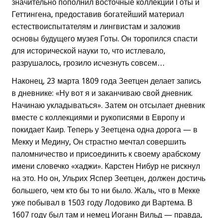
значительно пополнил восточные коллекции Готы и
Геттингена, предоставив богатейший материал
естествоиспытателям и лингвистам и заложив
основы будущего музея Готы. Он торопился спасти
для исторической науки то, что истлевало,
разрушалось, грозило исчезнуть совсем…
Наконец, 23 марта 1809 года Зеетцен делает запись
в дневнике: «Ну вот я и заканчиваю свой дневник.
Начинаю укладываться». Затем он отсылает дневник
вместе с коллекциями и рукописями в Европу и
покидает Каир. Теперь у Зеетцена одна дорога — в
Мекку и Медину, Он страстно мечтал совершить
паломничество и присоединить к своему арабскому
имени словечко «хаджи». Карстен Нибур не рискнул
на это. Но он, Ульрих Яспер Зеетцен, должен достичь
большего, чем кто бы то ни было. Жаль, что в Мекке
уже побывал в 1503 году Лодовико ди Вартема. В
1607 году был там и немец Иоганн Вильд — правда,