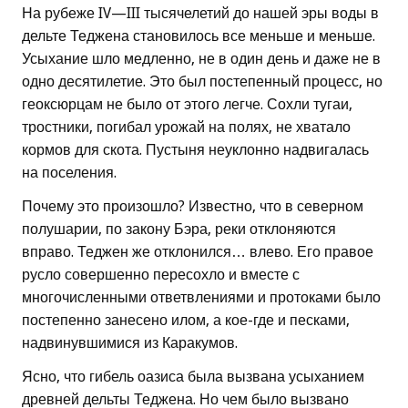
На рубеже IV—III тысячелетий до нашей эры воды в
дельте Теджена становилось все меньше и меньше.
Усыхание шло медленно, не в один день и даже не в
одно десятилетие. Это был постепенный процесс, но
геоксюрцам не было от этого легче. Сохли тугаи,
тростники, погибал урожай на полях, не хватало
кормов для скота. Пустыня неуклонно надвигалась
на поселения.
Почему это произошло? Известно, что в северном
полушарии, по закону Бэра, реки отклоняются
вправо. Теджен же отклонился… влево. Его правое
русло совершенно пересохло и вместе с
многочисленными ответвлениями и протоками было
постепенно занесено илом, а кое-где и песками,
надвинувшимися из Каракумов.
Ясно, что гибель оазиса была вызвана усыханием
древней дельты Теджена. Но чем было вызвано