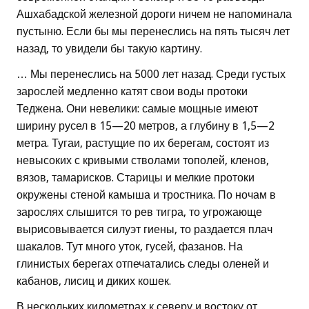
Ашхабадской железной дороги ничем не напоминала
пустыню. Если бы мы перенеслись на пять тысяч лет
назад, то увидели бы такую картину.
… Мы перенеслись на 5000 лет назад. Среди густых
зарослей медленно катят свои воды протоки
Теджена. Они невелики: самые мощные имеют
ширину русел в 15—20 метров, а глубину в 1,5—2
метра. Тугаи, растущие по их берегам, состоят из
невысоких с кривыми стволами тополей, кленов,
вязов, тамарисков. Старицы и мелкие протоки
окружены стеной камыша и тростника. По ночам в
зарослях слышится то рев тигра, то угрожающе
вырисовывается силуэт гиены, то раздается плач
шакалов. Тут много уток, гусей, фазанов. На
глинистых берегах отпечатались следы оленей и
кабанов, лисиц и диких кошек.
В нескольких километрах к северу и востоку от