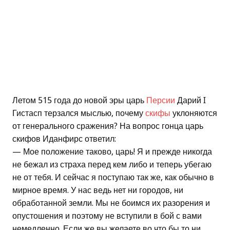
Летом 515 года до новой эры царь
Персии
Дарий I
Гистасп терзался мыслью, почему
скифы
уклоняются
от генерального сражения? На вопрос гонца царь
скифов Иданфирс ответил:
— Мое положение таково, царь! Я и прежде никогда
не бежал из страха перед кем либо и теперь убегаю
не от тебя. И сейчас я поступаю так же, как обычно в
мирное время. У нас ведь нет ни городов, ни
обработанной земли. Мы не боимся их разорения и
опустошения и поэтому не вступили в бой с вами
немедленно. Если же вы желаете во что бы то ни