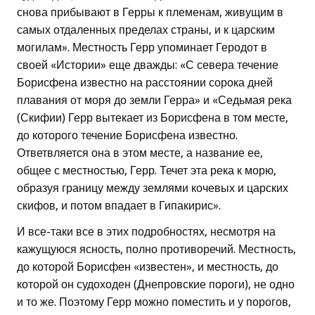
снова прибывают в Герры к племенам, живущим в
самых отдаленных пределах страны, и к царским
могилам». Местность Герр упоминает Геродот в
своей «Истории» еще дважды: «С севера течение
Борисфена известно на расстоянии сорока дней
плавания от моря до земли Герра» и «Седьмая река
(Скифии) Герр вытекает из Борисфена в том месте,
до которого течение Борисфена известно.
Ответвляется она в этом месте, а название ее,
общее с местностью, Герр. Течет эта река к морю,
образуя границу между землями кочевых и царских
скифов, и потом впадает в Гипакирис».
И все-таки все в этих подробностях, несмотря на
кажущуюся ясность, полно противоречий. Местность,
до которой Борисфен «известен», и местность, до
которой он судоходен (Днепровские пороги), не одно
и то же. Поэтому Герр можно поместить и у порогов,