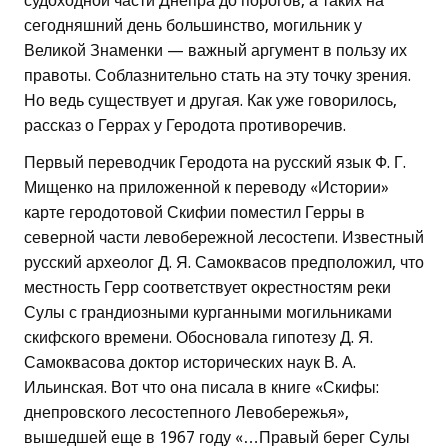
судоходной части Днепра до порогов, а таких на
сегодняшний день большинство, могильник у
Великой Знаменки — важный аргумент в пользу их
правоты. Соблазнительно стать на эту точку зрения.
Но ведь существует и другая. Как уже говорилось,
рассказ о Геррах у Геродота противоречив.
Первый переводчик Геродота на русский язык Ф. Г.
Мищенко на приложенной к переводу «Истории»
карте геродотовой Скифии поместил Герры в
северной части левобережной лесостепи. Известный
русский археолог Д. Я. Самоквасов предположил, что
местность Герр соответствует окрестностям реки
Сулы с грандиозными курганными могильниками
скифского времени. Обосновала гипотезу Д. Я.
Самоквасова доктор исторических наук В. А.
Ильинская. Вот что она писала в книге «Скифы:
днепровского лесостепного Левобережья»,
вышедшей еще в 1967 году «…Правый берег Сулы