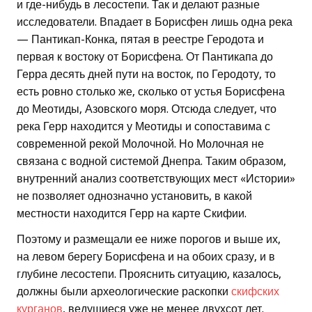
и где-нибудь в лесостепи. Так и делают разные
исследователи. Впадает в Борисфен лишь одна река
— Пантикап-Конка, пятая в реестре Геродота и
первая к востоку от Борисфена. От Пантикапа до
Герра десять дней пути на восток, по Геродоту, то
есть ровно столько же, сколько от устья Борисфена
до Меотиды, Азовского моря. Отсюда следует, что
река Герр находится у Меотиды и сопоставима с
современной рекой Молочной. Но Молочная не
связана с водной системой Днепра. Таким образом,
внутренний анализ соответствующих мест «Истории»
не позволяет однозначно установить, в какой
местности находится Герр на карте Скифии.
Поэтому и размещали ее ниже порогов и выше их,
на левом берегу Борисфена и на обоих сразу, и в
глубине лесостепи. Прояснить ситуацию, казалось,
должны были археологические раскопки
скифских
курганов
, ведущиеся уже не менее двухсот лет.