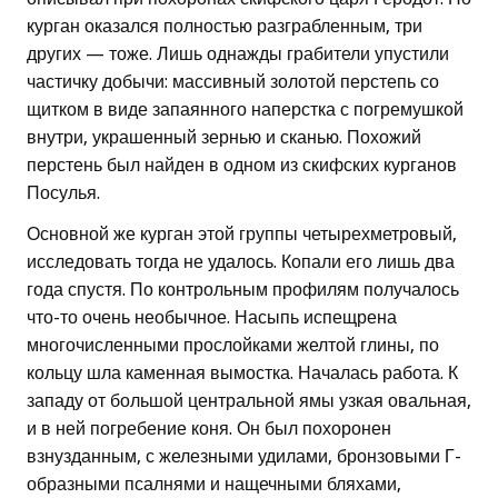
курган оказался полностью разграбленным, три
других — тоже. Лишь однажды грабители упустили
частичку добычи: массивный золотой перстепь со
щитком в виде запаянного наперстка с погремушкой
внутри, украшенный зернью и сканью. Похожий
перстень был найден в одном из скифских курганов
Посулья.
Основной же курган этой группы четырехметровый,
исследовать тогда не удалось. Копали его лишь два
года спустя. По контрольным профилям получалось
что-то очень необычное. Насыпь испещрена
многочисленными прослойками желтой глины, по
кольцу шла каменная вымостка. Началась работа. К
западу от большой центральной ямы узкая овальная,
и в ней погребение коня. Он был похоронен
взнузданным, с железными удилами, бронзовыми Г-
образными псалнями и нащечными бляхами,