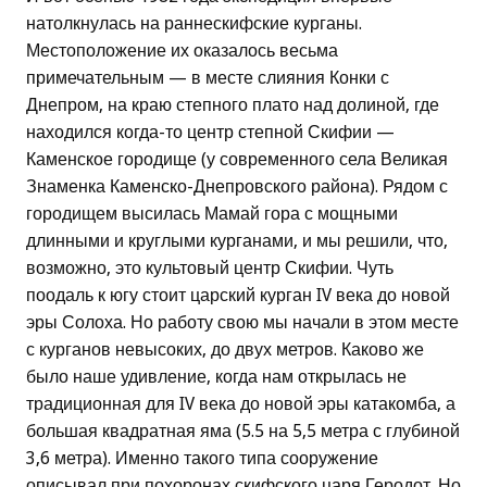
натолкнулась на раннескифские курганы.
Местоположение их оказалось весьма
примечательным — в месте слияния Конки с
Днепром, на краю степного плато над долиной, где
находился когда-то центр степной Скифии —
Каменское городище (у современного села Великая
Знаменка Каменско-Днепровского района). Рядом с
городищем высилась Мамай гора с мощными
длинными и круглыми курганами, и мы решили, что,
возможно, это культовый центр Скифии. Чуть
поодаль к югу стоит царский курган IV века до новой
эры Солоха. Но работу свою мы начали в этом месте
с курганов невысоких, до двух метров. Каково же
было наше удивление, когда нам открылась не
традиционная для IV века до новой эры катакомба, а
большая квадратная яма (5.5 на 5,5 метра с глубиной
3,6 метра). Именно такого типа сооружение
описывал при похоронах скифского царя Геродот. Но