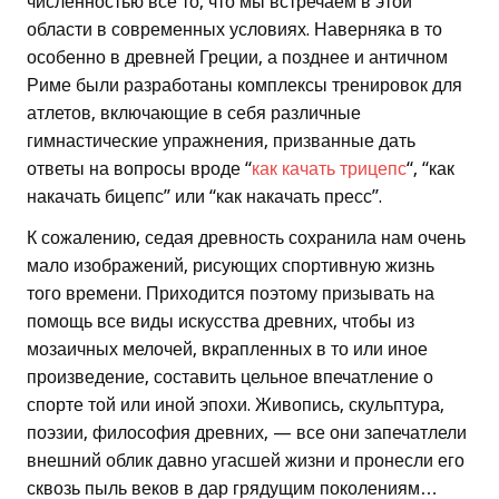
численностью все то, что мы встречаем в этой
области в современных условиях. Наверняка в то
особенно в древней Греции, а позднее и античном
Риме были разработаны комплексы тренировок для
атлетов, включающие в себя различные
гимнастические упражнения, призванные дать
ответы на вопросы вроде “
как качать трицепс
“, “как
накачать бицепс” или “как накачать пресс”.
К сожалению, седая древность сохранила нам очень
мало изображений, рисующих спортивную жизнь
того времени. Приходится поэтому призывать на
помощь все виды искусства древних, чтобы из
мозаичных мелочей, вкрапленных в то или иное
произведение, составить цельное впечатление о
спорте той или иной эпохи. Живопись, скульптура,
поэзии, философия древних, — все они запечатлели
внешний облик давно угасшей жизни и пронесли его
сквозь пыль веков в дар грядущим поколениям…