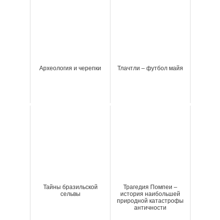
Археология и черепки
Тлачтли – футбол майя
Тайны бразильской
Трагедия Помпеи –
сельвы
история наибольшей
природной катастрофы
античности