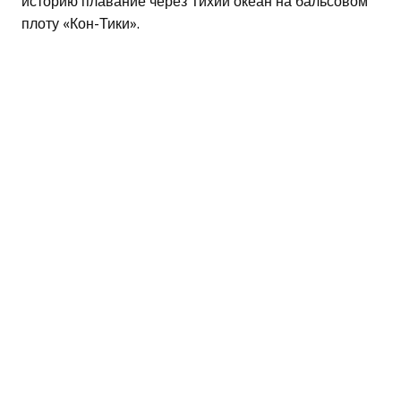
историю плавание через Тихий океан на бальсовом
плоту «Кон-Тики».