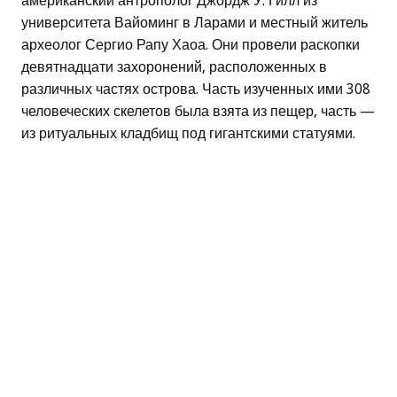
американский антрополог Джордж У. Гилл из
университета Вайоминг в Ларами и местный житель
археолог Сергио Рапу Хаоа. Они провели раскопки
девятнадцати захоронений, расположенных в
различных частях острова. Часть изученных ими 308
человеческих скелетов была взята из пещер, часть —
из ритуальных кладбищ под гигантскими статуями.