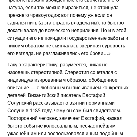
натура, если так можно выразиться, не отринула
прежнего чревоугодия; вот почему уж если он
садился пить (а эта страсть владела им), то быстро
докатывался до всяческого неприличия. Но и в этой
ситуации его не покидали государственные заботы и
никоим образом не смягчалась звериная суровость
его взгляда, не разглаживались его брови…»
Такую характеристику, разумеется, никак не
назовешь стереотипной. Стереотип сочетался с
индивидуализированным образом, обобщенное
описание — с любовным выписыванием конкретных
деталей. Византийский писатель Евстафий
Солунский рассказывает о взятии норманнами
Солуни в 1185 году, чему он сам был свидетелем.
Посторонний человек, замечает Евстафий, назвал
бы это событие колоссальным, несчастнейшим
ужаснейшим или воспользовался иным подобным