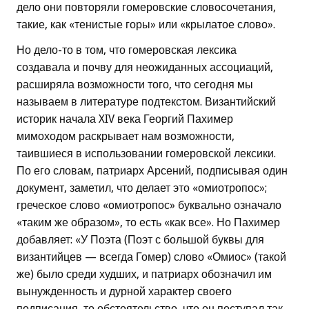
дело они повторяли гомеровские словосочетания,
такие, как «тенистые горы» или «крылатое слово».
Но дело-то в том, что гомеровская лексика
создавала и почву для неожиданных ассоциаций,
расширяла возможности того, что сегодня мы
называем в литературе подтекстом. Византийский
историк начала XIV века Георгий Пахимер
мимоходом раскрывает нам возможности,
таившиеся в использовании гомеровской лексики.
По его словам, патриарх Арсений, подписывая один
документ, заметил, что делает это «омиотропос»;
греческое слово «омиотропос» буквально означало
«таким же образом», то есть «как все». Но Пахимер
добавляет: «У Поэта (Поэт с большой буквы для
византийцев — всегда Гомер) слово «Омиос» (такой
же) было среди худших, и патриарх обозначил им
вынужденность и дурной характер своего
подписания, то обстоятельство, что он поступал так