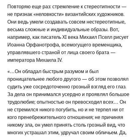
Повторяю еще раз: стремление к стереотипности —
не признак «неловкости» византийских художников.
Они ведь умели создавать совсем нестереотипные,
весьма сложные и индивидуальные образы. Вот,
например, как писатель XI века Михаил Пселл рисует
Иоанна Орфанотрофа, всемогущего временщика,
управлявшего страной от лица своего брата —
императора Михаила IV.
«…Он обладал быстрым разумом и был
проницательнее любого другого — об этом позволял
судить уже сосредоточенно грозный взгляд его глаз.
За дела он принимался усердно и проявлял большое
трудолюбие; опытностью он превосходил всех… Он
не стремился никого погубить, но и не терпел ни от
кого пренебрежительного отношения; не причиняя
никому зла, он умел принять столь грозный вид, что
многих устрашал этим, удручал своим обличьем. Да,