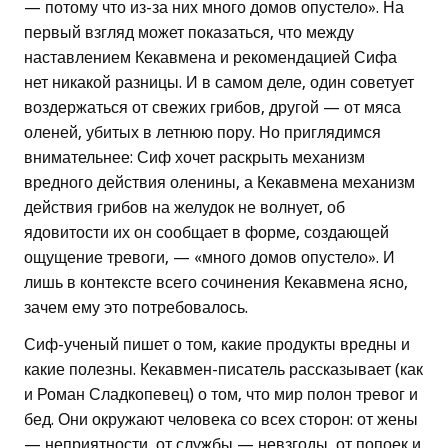
— потому что из-за них много домов опустело». На
первый взгляд может показаться, что между
наставлением Кекавмена и рекомендацией Сифа
нет никакой разницы. И в самом деле, один советует
воздержаться от свежих грибов, другой — от мяса
оленей, убитых в летнюю пору. Но приглядимся
внимательнее: Сиф хочет раскрыть механизм
вредного действия оленины, а Кекавмена механизм
действия грибов на желудок не волнует, об
ядовитости их он сообщает в форме, создающей
ощущение тревоги, — «много домов опустело». И
лишь в контексте всего сочинения Кекавмена ясно,
зачем ему это потребовалось.
Сиф-ученый пишет о том, какие продукты вредны и
какие полезны. Кекавмен-писатель рассказывает (как
и Роман Сладкопевец) о том, что мир полон тревог и
бед. Они окружают человека со всех сторон: от жены
— неприятности, от службы — невзгоды, от попоек и