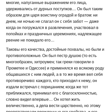
многие, напуганные выражением его лица,
удерживались от дурных поступков… Он был таким
образом для царя воистину оградой и братом: ни
днем, ни ночью не слагал он с себя забот — даже
когда он погружался в развлечения, участвовал в
попойках и праздничных церемониях, надлежащее
рвение не покидало его…
Таковы его качества, достойные похвалы, но были и
противоположные. Он был пестр душою (то есть
многообразен, хитроумен; так греки говорили о
Прометее и Одиссее) и применялся ко всякому роду
общавшихся с ним людей, а в то же время вел себя
противоречиво: каждого, кто приходил к нему, он
издали встречал с порицанием; когда же тот
приближался, принимал его с благосклонностью,
словно видел впервые… Он хотел жить
величественно, а дела вести царственно, но этому
препятствовали врожденные его свойства, и его