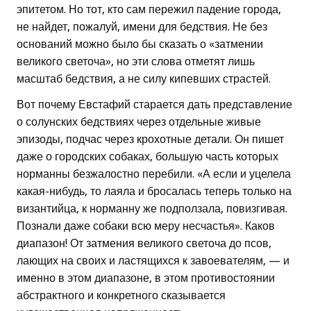
эпитетом. Но тот, кто сам пережил падение города,
не найдет, пожалуй, имени для бедствия. Не без
оснований можно было бы сказать о «затмении
великого светоча», но эти слова отметят лишь
масштаб бедствия, а не силу кипевших страстей.
Вот почему Евстафий старается дать представление
о солунских бедствиях через отдельные живые
эпизоды, подчас через крохотные детали. Он пишет
даже о городских собаках, большую часть которых
норманны безжалостно перебили. «А если и уцелела
какая-нибудь, то лаяла и бросалась теперь только на
византийца, к норманну же подползала, повизгивая.
Познали даже собаки всю меру несчастья». Каков
диапазон! От затмения великого светоча до псов,
лающих на своих и ластящихся к завоевателям, — и
именно в этом диапазоне, в этом противостоянии
абстрактного и конкретного сказывается