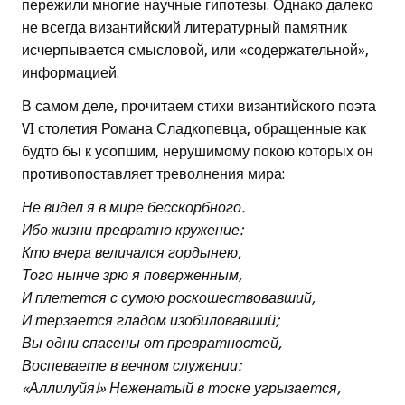
пережили многие научные гипотезы. Однако далеко
не всегда византийский литературный памятник
исчерпывается смысловой, или «содержательной»,
информацией.
В самом деле, прочитаем стихи византийского поэта
VI столетия Романа Сладкопевца, обращенные как
будто бы к усопшим, нерушимому покою которых он
противопоставляет треволнения мира:
Не видел я в мире бесскорбного.
Ибо жизни превратно кружение:
Кто вчера величался гордынею,
Того нынче зрю я поверженным,
И плетется с сумою роскошествовавший,
И терзается гладом изобиловавший;
Вы одни спасены от превратностей,
Воспеваете в вечном служении:
«Аллилуйя!» Неженатый в тоске угрызается,