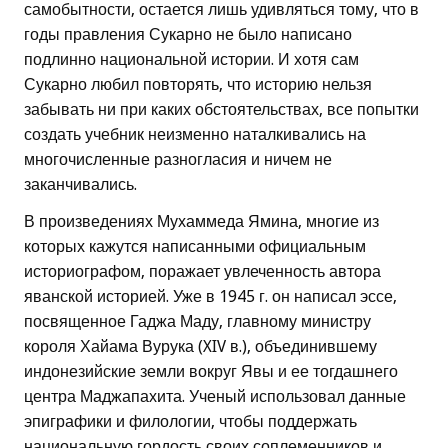
самобытности, остается лишь удивляться тому, что в
годы правления Сукарно не было написано
подлинно национальной истории. И хотя сам
Сукарно любил повторять, что историю нельзя
забывать ни при каких обстоятельствах, все попытки
создать учебник неизменно наталкивались на
многочисленные разногласия и ничем не
заканчивались.
В произведениях Мухаммеда Ямина, многие из
которых кажутся написанными официальным
историографом, поражает увлеченность автора
яванской историей. Уже в 1945 г. он написал эссе,
посвященное Гаджа Маду, главному министру
короля Хайама Вурука (XIV в.), объединившему
индонезийские земли вокруг Явы и ее тогдашнего
центра Маджапахита. Ученый использовал данные
эпиграфики и филологии, чтобы поддержать
национальную гордость своих соплеменников и