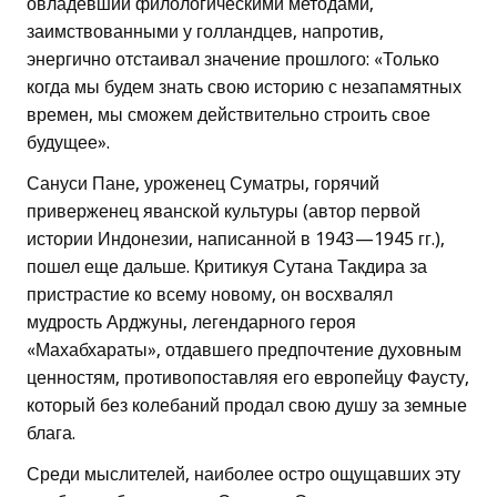
овладевший филологическими методами,
заимствованными у голландцев, напротив,
энергично отстаивал значение прошлого: «Только
когда мы будем знать свою историю с незапамятных
времен, мы сможем действительно строить свое
будущее».
Сануси Пане, уроженец Суматры, горячий
приверженец яванской культуры (автор первой
истории Индонезии, написанной в 1943—1945 гг.),
пошел еще дальше. Критикуя Сутана Такдира за
пристрастие ко всему новому, он восхвалял
мудрость Арджуны, легендарного героя
«Махабхараты», отдавшего предпочтение духовным
ценностям, противопоставляя его европейцу Фаусту,
который без колебаний продал свою душу за земные
блага.
Среди мыслителей, наиболее остро ощущавших эту