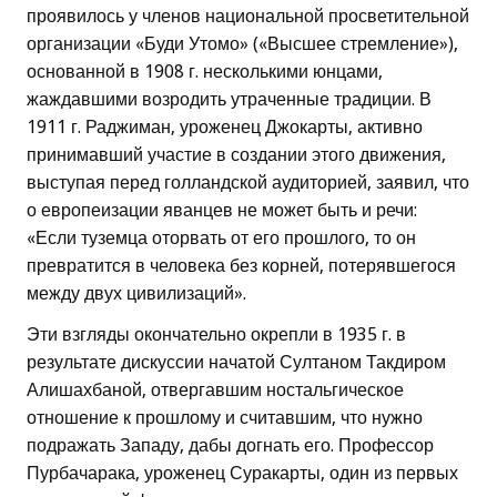
проявилось у членов национальной просветительной
организации «Буди Утомо» («Высшее стремление»),
основанной в 1908 г. несколькими юнцами,
жаждавшими возродить утраченные традиции. В
1911 г. Раджиман, уроженец Джокарты, активно
принимавший участие в создании этого движения,
выступая перед голландской аудиторией, заявил, что
о европеизации яванцев не может быть и речи:
«Если туземца оторвать от его прошлого, то он
превратится в человека без корней, потерявшегося
между двух цивилизаций».
Эти взгляды окончательно окрепли в 1935 г. в
результате дискуссии начатой Султаном Такдиром
Алишахбаной, отвергавшим ностальгическое
отношение к прошлому и считавшим, что нужно
подражать Западу, дабы догнать его. Профессор
Пурбачарака, уроженец Суракарты, один из первых