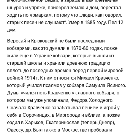
многочисленной семьи, а зарабатывая плетением
шнуров и упряжи, приобрел землю и дом, перестал
ходить по ярмаркам, потому что „люди, как говорил,
старых песен не слушают”. Умер в 1885 году. Пел 12
дум.
Вересай и Крюковский не были последними
кобзарями, как это думали в 1870-80 годах, позже
жили еще в Украине кобзари, которые вышли из
старшей школы и хранили древнюю традицию
вплоть до последних времен перед первой мировой
войной 1914 г. К ним относится Михаил Кравченко,
который учился псалмов у кобзаря Самуила Ясиного.
Думы учился петь Кравченко у славного кобзаря, о
котором мы уже упоминали, Федора Холодного.
Сначала Кравченко зарабатывал пением и игрой у
себя в Сорочинцах, в Миргороде и вблизи, а позже
ездил в Харьков, Екатеринослав (теперь Днепр),
Одессу, др. Был также в Москве, где пробовали