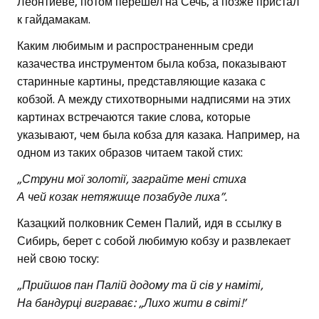
Леонтиеве, потом перешел на Сечь, а позже пристал
к гайдамакам.
Каким любимым и распространенным среди
казачества инструментом была кобза, показывают
старинные картины, представляющие казака с
кобзой. А между стихотворными надписями на этих
картинах встречаются такие слова, которые
указывают, чем была кобза для казака. Например, на
одном из таких образов читаем такой стих:
„Струни мої золотії, заграйте мені стиха
А чей козак нетяжище позабуде лиха”.
Казацкий полковник Семен Палий, идя в ссылку в
Сибирь, берет с собой любимую кобзу и развлекает
ней свою тоску:
„Прийшов пан Палій додому та й сів у наміті,
На бандурці виграває: „Лихо жити в світі!’