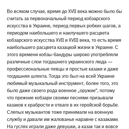
Во всяком случае, время до XVII века можно было бы
считать за первоначальный период кобзарского
искусства в Украине, период первых робких шагов, а
периодом наибольшего и наилучшего расцвета
кобзарского искусства XVII и XVIII века, то есть время
наибольшего расцвета казацкой жизни в Украине. С
этого времени кобзы-бандуры широко употребляли
различные слои тогдашнего украинского люда —
профессиональные певцы и простые казаки и даже
тогдашняя шляхта. Тогда это был на всей Украине
любимый музыкальный инструмент, более того, это
было даже своего рода военное „оружие”, потому
что прежние кобзари своими песнями призывали
казаков к храбрости и отваге в их геройской борьбе.
Слепых музыкантов тоже принимали на военную
службу и давали им жалованье наравне с казаками.
На гуслях играли даже девушки, а казак так и вовсе