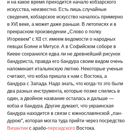
и на какое время приходится начало кобзарского
искусства, неизвестно. Есть лишь случайные
сведения, кобзарское искусство началось примерно
в XVI веке, а может даже раньше. В летописях и в
прекрасном произведении „Слово о полку
Игоревем” с XII ст. имеем ведомости о народных
певцах Бояне и Митусе. А в Софийском соборе в
Киеве сохранился едва ли не древнейший рисунок
бандуриста, правда его бандура своим видом очень
напоминает итальянскую лютню. Некоторые ученые
считают, что кобза пришла к нам с Востока, а
бандура с Запада. Надо знать, что когда-то это были
два разных инструмента, которые позже слились в
один, а двойное название осталась и дальше —
кобза и бандура. Другие думают, что украинская
бандура находится в связи с южнославянской „пан-
дурою”, которая могла туда прийти через посредство
Византии
с арабо-
персидского
Востока.