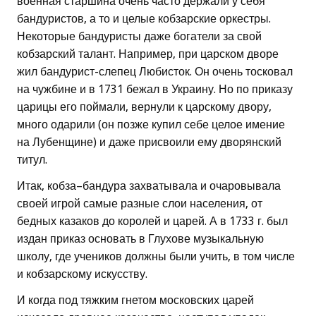
военная старшина очень часто держали у себя
бандуристов, а то и целые кобзарские оркестры.
Некоторые бандуристы даже богатели за свой
кобзарский талант. Например, при царском дворе
жил бандурист-слепец Любисток. Он очень тосковал
на чужбине и в 1731 бежал в Украину. Но по приказу
царицы его поймали, вернули к царскому двору,
много одарили (он позже купил себе целое имение
на Лубенщине) и даже присвоили ему дворянский
титул.
Итак, кобза–бандура захватывала и очаровывала
своей игрой самые разные слои населения, от
бедных казаков до королей и царей. А в 1733 г. был
издан приказ основать в Глухове музыкальную
школу, где учеников должны были учить, в том числе
и кобзарскому искусству.
И когда под тяжким гнетом московских царей