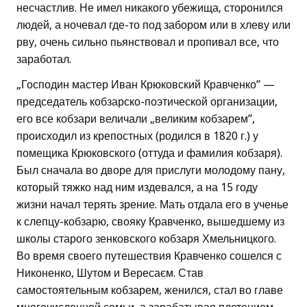
несчастлив. Не имел никакого убежища, сторонился
людей, а ночевал где-то под забором или в хлеву или
рву, очень сильно пьянствовал и пропивал все, что
заработал.
„Господин мастер Иван Крюковский Кравченко” —
председатель кобзарско-поэтической организации,
его все кобзари величали „великим кобзарем”,
происходил из крепостных (родился в 1820 г.) у
помещика Крюковского (оттуда и фамилия кобзаря).
Был сначала во дворе для прислуги молодому пану,
который тяжко над ним издевался, а на 15 году
жизни начал терять зрение. Мать отдала его в ученье
к слепцу-кобзарю, свояку Кравченко, вышедшему из
школы старого зенковского кобзаря Хмельницкого.
Во время своего путешествия Кравченко сошелся с
Никоненко, Шутом и Вересаєм. Став
самостоятельным кобзарем, женился, стал во главе