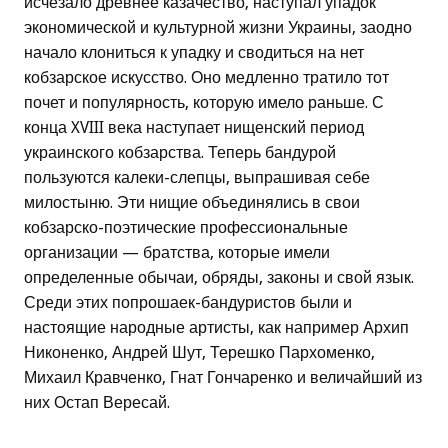
исчезало древнее казачество, наступал упадок
экономической и культурной жизни Украины, заодно
начало клониться к упадку и сводиться на нет
кобзарское искусство. Оно медленно тратило тот
почет и популярность, которую имело раньше. С
конца XVIII века наступает нищенский период
украинского кобзарства. Теперь бандурой
пользуются калеки-слепцы, выпрашивая себе
милостыню. Эти нищие объединялись в свои
кобзарско-поэтические профессиональные
организации — братства, которые имели
определенные обычаи, обряды, законы и свой язык.
Среди этих попрошаек-бандуристов были и
настоящие народные артисты, как например Архип
Никоненко, Андрей Шут, Терешко Пархоменко,
Михаил Кравченко, Гнат Гончаренко и величайший из
них Остап Вересай.