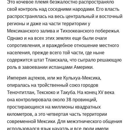
Это кочевое племя безжалостно распространяло
свой контроль над соседними народами. Его власть
распространялась на весь центральный и восточный
регионы и даже на части территории у
Мексиканского залива и Тихоокеанского побережья.
Однако и на всех этих землях еще были очаги
сопротивления, и враждебное отношение местного
населения, прежде всего той части, где ныне
содержится штат Тлакскала, что сыграло решающую
роль в завоевании испанцами Америки.
Империя ацтеков, или же Кульхуа-Мексика,
опиралась на тройственный союз городов
Теночтитлан, Текскоко и Такуба. На конец XV века
она контролировала около 38 провинций,
простирающихся на миллионы квадратных
километров, а это четвертая часть территории
современной Мексики. Для межэтнического общения
использовался язык науатль и все люди имели