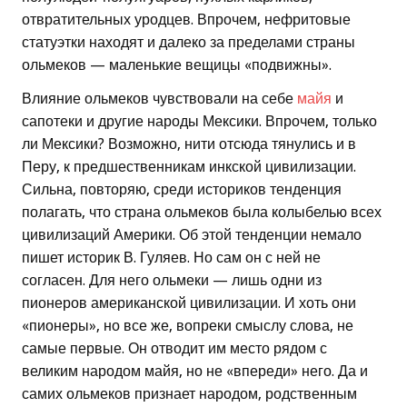
отвратительных уродцев. Впрочем, нефритовые
статуэтки находят и далеко за пределами страны
ольмеков — маленькие вещицы «подвижны».
Влияние ольмеков чувствовали на себе
майя
и
сапотеки и другие народы Мексики. Впрочем, только
ли Мексики? Возможно, нити отсюда тянулись и в
Перу, к предшественникам инкской цивилизации.
Сильна, повторяю, среди историков тенденция
полагать, что страна ольмеков была колыбелью всех
цивилизаций Америки. Об этой тенденции немало
пишет историк В. Гуляев. Но сам он с ней не
согласен. Для него ольмеки — лишь одни из
пионеров американской цивилизации. И хоть они
«пионеры», но все же, вопреки смыслу слова, не
самые первые. Он отводит им место рядом с
великим народом майя, но не «впереди» него. Да и
самих ольмеков признает народом, родственным