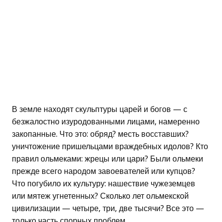
В земле находят скульптуры царей и богов — с
безжалостно изуродованными лицами, намеренно
закопанные. Что это: обряд? месть восставших?
уничтожение пришельцами враждебных идолов? Кто
правил ольмеками: жрецы или цари? Были ольмеки
прежде всего народом завоевателей или купцов?
Что погубило их культуру: нашествие чужеземцев
или мятеж угнетенных? Сколько лет ольмекской
цивилизации — четыре, три, две тысячи? Все это —
только часть спорных проблем.