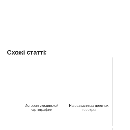
Схожі статті:
История украинской
На развалинах древних
картографии
городов