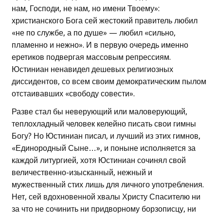
нам, Господи, не нам, но имени Твоему»:
христианского Бога сей жестокий правитель любил
«не по службе, а по душе» — любил «сильно,
пламенно и нежно». И в первую очередь именно
еретиков подвергая массовым репрессиям.
Юстиниан ненавидел дешевых религиозных
диссидентов, со всем своим демократическим пылом
отстаивавших «свободу совести».
Разве стал бы неверующий или маловерующий,
теплохладный человек келейно писать свои гимны
Богу? Но Юстиниан писал, и лучший из этих гимнов,
«Единородный Сыне…», и поныне исполняется за
каждой литургией, хотя Юстиниан сочинял свой
величественно-изысканный, нежный и
мужественный стих лишь для личного употребления.
Нет, сей вдохновенной хвалы Христу Спасителю ни
за что не сочинить ни придворному борзописцу, ни