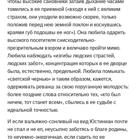
чтобы высокие сановники затаив дыхание часами
томились в ее приемной («входя к ней с великим
страхом, они уходили возможно скорее, только
положив перед нею земной поклон и коснувшись
краями губ подошвы ее ног»). Она любила одарить
высокого посетителя снисходительно-
презрительным взором и величаво пройти мимо.
Любила наблюдать «изгибы людских страстей,
людских забот», концентрация которых в ее дворце
была, естественно, предельной. Любила помыкать
«светской чернью» и таким образом, кажется,
одерживать реванш за свою поруганную молодость:
более поздние слова относительно тех, «кто был
ничем, тот станет всем», сбылись в ее судьбе с
идеальной точностью.
И если вальяжно-сонливый на вид Юстиниан почти
не спал и не ел, неусыпно заботясь о благе родины,
то неуемно-энергичная, если судить по ее