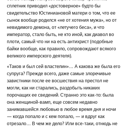
сплетник приводил «достоверное» будто бы
свидетельство Юстиниановой матери о том, что ее
сынок вообще родился «не от хотения мужа», но от
невидимого демона, от «летучего беса», и что
император, стало быть, не кто иной, как диавол во
плоти, самый что ни на есть антихрист (подобные
байки вообще, как правило, сопровождают всякого
великого имперского деятеля).
«Таков и был сей властелин»… А какова же была его
супруга? Прежде всего, даже самые злоречивые
завистники после ее восшествия на престол не
могли, как ни старались, раздобыть никаких
порочащих ее сведений. Странно это как-то: была
она женщиной-вамп, еще совсем недавно
занимавшейся любовью в любое время дня и ночи
— когда попало и с кем попало, — и вдруг как
отрезало… В чем же дело? Или все-таки, отнюдь не