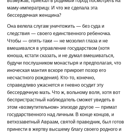
возмужав, приехал в родимый город посмотреть на
маму-императрицу. И что же сделала эта
бессердечная женщина?
Она велела слугам уничтожить — без суда и
следствия — своего единственного ребеночка.
Чтобы — опять-таки — не мозолил глаза и не
вмешивался в управление государством (хотя
юноша, кстати сказать, и не думал вмешиваться,
будучи послушником монастыря и предполагая, что
иноческая мантия вскоре прикроет позор его
несчастного рождения). Кто-то, конечно,
справедливо ужаснется и гневно осудит эту
бессердечную мать. Что ж, вольному воля, хотя вот
беспристрастный наблюдатель сможет увидеть в
этом «возмутительном» эпизоде другое — примат
государственного над личным. В конце концов, и
ветхозаветный Авраам, святой праведник, был готов
принести в жертву высшему благу своего родного и