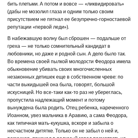
бить плетьми. А потом и вовсе — «ликвидировать»
(дабы не мозолил глаза и одним только своим
присутствием не пятнал ее безупречно-горностаевой
репутации «первой леди»).
В набежавшую волну был сброшен — подальше от
греха — не только сомнительный кандидат в
любовники, но даже и родной сын. А дело было так.
Во времена своей пылкой молодости Феодора имела
обыкновение убивать своих многочисленных
незаконных детишек еще в собственном чреве: по
части выкидышей она была, говорят, большой
искусницей. Но все-таки как-то раз не убереглась,
пропустила надлежащий момент и потому
вынуждена была родить. Отец ребенка, нареченного
Иоанном, увез мальчика в Аравию, а сама Феодора,
как типичная мать-кукушка, вскоре и забыла о
несчастном дитятке. Только он не забыл о ней и,