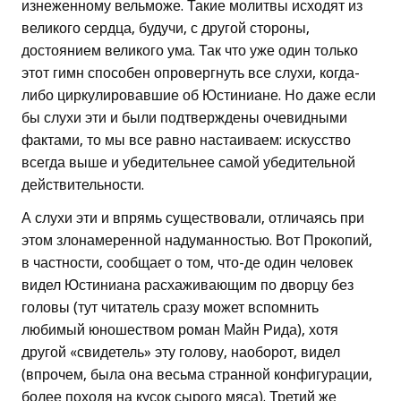
изнеженному вельможе. Такие молитвы исходят из
великого сердца, будучи, с другой стороны,
достоянием великого ума. Так что уже один только
этот гимн способен опровергнуть все слухи, когда-
либо циркулировавшие об Юстиниане. Но даже если
бы слухи эти и были подтверждены очевидными
фактами, то мы все равно настаиваем: искусство
всегда выше и убедительнее самой убедительной
действительности.
А слухи эти и впрямь существовали, отличаясь при
этом злонамеренной надуманностью. Вот Прокопий,
в частности, сообщает о том, что-де один человек
видел Юстиниана расхаживающим по дворцу без
головы (тут читатель сразу может вспомнить
любимый юношеством роман Майн Рида), хотя
другой «свидетель» эту голову, наоборот, видел
(впрочем, была она весьма странной конфигурации,
более походя на кусок сырого мяса). Третий же