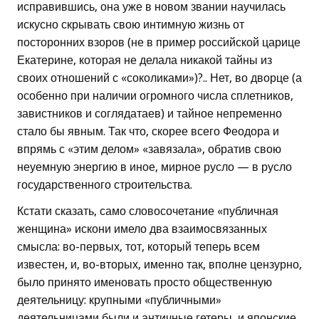
исправившись, она уже в новом звании научилась
искусно скрывать свою интимную жизнь от
посторонних взоров (не в пример российской царице
Екатерине, которая не делала никакой тайны из
своих отношений с «соколиками»)?.. Нет, во дворце (а
особенно при наличии огромного числа сплетников,
завистников и соглядатаев) и тайное непременно
стало бы явным. Так что, скорее всего Феодора и
впрямь с «этим делом» «завязала», обратив свою
неуемную энергию в иное, мирное русло — в русло
государственного строительства.
Кстати сказать, само словосочетание «публичная
женщина» искони имело два взаимосвязанных
смысла: во-первых, тот, который теперь всем
известен, и, во-вторых, именно так, вполне цензурно,
было принято именовать просто общественную
деятельницу: крупными «публичными»
деятельницами были и античные гетеры, и японские