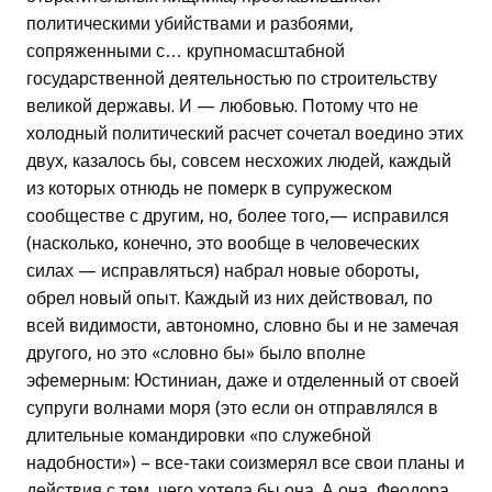
политическими убийствами и разбоями,
сопряженными с… крупномасштабной
государственной деятельностью по строительству
великой державы. И — любовью. Потому что не
холодный политический расчет сочетал воедино этих
двух, казалось бы, совсем несхожих людей, каждый
из которых отнюдь не померк в супружеском
сообществе с другим, но, более того,— исправился
(насколько, конечно, это вообще в человеческих
силах — исправляться) набрал новые обороты,
обрел новый опыт. Каждый из них действовал, по
всей видимости, автономно, словно бы и не замечая
другого, но это «словно бы» было вполне
эфемерным: Юстиниан, даже и отделенный от своей
супруги волнами моря (это если он отправлялся в
длительные командировки «по служебной
надобности») – все-таки соизмерял все свои планы и
действия с тем, чего хотела бы она. А она, Феодора,