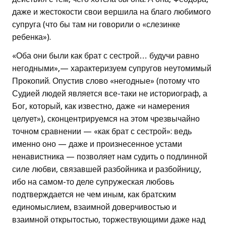
даже и жестокости свои вершила на благо любимого
супруга (что бы там ни говорили о «слезинке
ребенка»).
«Оба они были как брат с сестрой… будучи равно
негодными»,— характеризуем супругов неутомимый
Прокопий. Опустив слово «негодные» (потому что
Судией людей является все-таки не историограф, а
Бог, который, как известно, даже «и намерения
целует»), сконцентрируемся на этом чрезвычайно
точном сравнении — «как брат с сестрой»: ведь
именно оно — даже и произнесенное устами
ненавистника — позволяет нам судить о подлинной
силе любви, связавшей разбойника и разбойницу,
ибо на самом-то деле супружеская любовь
подтверждается не чем иным, как братским
единомыслием, взаимной доверчивостью и
взаимной открытостью, торжествующими даже над