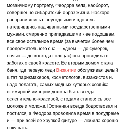
мозаичному портрету, Феодора вела, наоборот,
совершенно сибаритский образ жизни. Наскоро
расправившись с неугодными и вдоволь
натешившись над чванными государственными
мужами, смиренно припадавшими к ее подошвам,
все свое остальное время (за вычетом более чем
продолжительного сна — «днем — до сумерек,
ночью — до восхода солнца») она проводила в
заботах о своей красоте. Ее вторым домом стала
баня, где первую леди
Византии
обслуживал целый
штат парикмахеров, косметологов, визажистов и,
надо полагать, самых модных кутюрье: хозяйка
всемирной империи должна быть всегда
ослепительно-красивой, с годами становясь все
моложе и моложе. Юстиниан всегда бодрствовал и
постился, а Феодора проводила время в полудреме
и — при всей ее хрупкой фигуре — любила хорошо
покушать.