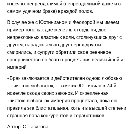
извечно-непреодолимой (непреодолимой даже и в
самом удачном браке) враждой полов.
В случае же с Юстинианом и Феодорой мы имеем
пример того, как две железных гордыни, две
непреклонных властных воли, столкнувшись друг с
другом, парадоксально друг перед другом
смирились, и супруги обратили свое ревнивое
соперничество во благо процветания величайшей из
империй.
«Брак заключается и действителен одною любовью
— чистою любовью», – заметил Юстиниан в 74-й
новелле свода своих законов. И скрепленная
«чистою любовью» империя процветала, пока ею
правила эта блистательная, хоть и в высшей степени
странная пара конкурентов и соработников.
Автор: О. Газизова.