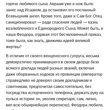
горячо любимого сына: Авраам уже и нож было
занес над Исааком, да остановил его посланный
Всевышним ангел. Кроме того, даже и Сам Бог Отец
санкционировал — ради спасения людей — казнь
возлюбленного и Единородного Сына. Может быть, и
наша Феодора, отдавая этот бесчеловечный приказ,
тоже была, как знать, движима идеей великой
жертвы?
В отличие от своего венценосного супруга, весьма
демократично принимавшего в своем дворце безо
всякого доклада людей разных званий, включая
даже оборванных ходоков из провинции (император
справедливо не доверял своим докладчикам и
советникам, предпочитая самостоятельно, без
посредства испорченного телефона, держать руку на
пульсе истории: он, уволив секретаря, сам, лично,
вел всю обширнейшую переписку), Феодора любила,