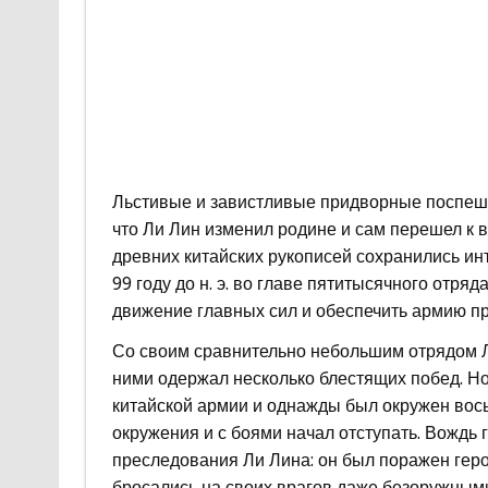
Льстивые и завистливые придворные поспеши
что Ли Лин изменил родине и сам перешел к 
древних китайских рукописей сохранились и
99 году до н. э. во главе пятитысячного отря
движение главных сил и обеспечить армию п
Со своим сравнительно небольшим отрядом Ли
ними одержал несколько блестящих побед. Но
китайской армии и однажды был окружен вос
окружения и с боями начал отступать. Вождь г
преследования Ли Лина: он был поражен гер
бросались на своих врагов даже безоружными