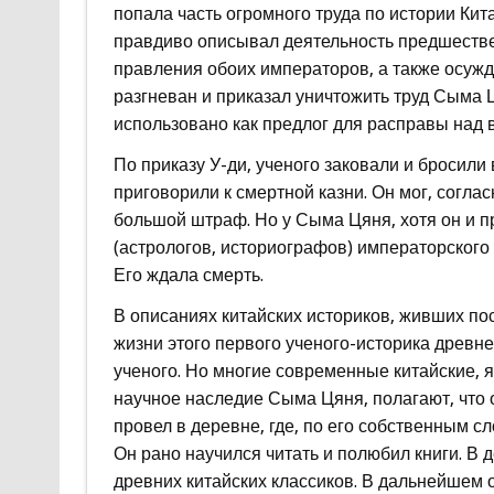
попала часть огромного труда по истории Ки
правдиво описывал деятельность предшествен
правления обоих императоров, а также осуж
разгневан и приказал уничтожить труд Сыма
использовано как предлог для расправы над
По приказу У-ди, ученого заковали и бросили
приговорили к смертной казни. Он мог, соглас
большой штраф. Но у Сыма Цяня, хотя он и п
(астрологов, историографов) императорского 
Его ждала смерть.
В описаниях китайских историков, живших по
жизни этого первого ученого-историка древне
ученого. Но многие современные китайские, 
научное наследие Сыма Цяня, полагают, что о
провел в деревне, где, по его собственным сл
Он рано научился читать и полюбил книги. В 
древних китайских классиков. В дальнейшем 