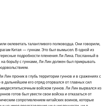
ли оклеветать талантливого полководца. Они говорили,
врагам Китая — гуннам. Это был вымысел. В одной из
нтересные подробности пленения Ли Лина. Посланный в
да на борьбу с гуннами, Ли Лин должен был прикрывать
родовольствием.
 Лин проник в глубь территории гуннов и в сражениях с
 в дальнейшем его отряд оторвался от главных сил
ьмидесятитысячным войском гуннов. Ли Лин вырвался из
уннов готов был увести свои войска и отказаться от
оическим сопротивлением китайских воинов, которые
 и не имел представления ни о численности, ни о