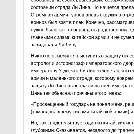
состоянии отряда Ли Лина. Но нашелся предат
Огромная армия гуннов вновь окружила отряд
воинов был взят в плен. Конечно, рассматрив
нужно было как-то оправдать родственника о
главными силами китайской армии и не сумел
завидовали Ли Лину.
Никто не осмелился выступить в защиту окле
астролог и историограф императорского двора
императору У-ди, что Ли Лин оклеветан, что
армии и маленького отряда, которому воврем
защиту Ли Лина вызвала лишь гнев император
Цянь так объяснял причины этого гнева:
«Просвещенный государь не понял меня, реши
(командовавшему силами китайской армии) и 
Но, как свидетельствует один из китайских и
глубокими. Оказывается, незадолго до трагич