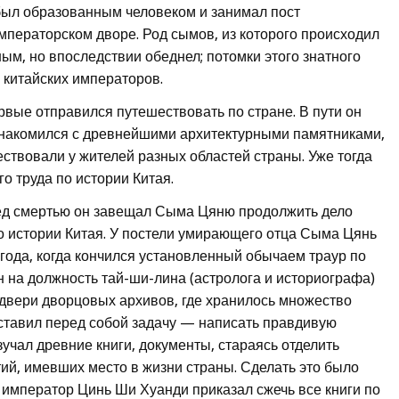
был образованным человеком и занимал пост
мператорском дворе. Род сымов, из которого происходил
ным, но впоследствии обеднел; потомки этого знатного
 китайских императоров.
рвые отправился путешествовать по стране. В пути он
знакомился с древнейшими архитектурными памятниками,
ствовали у жителей разных областей страны. Уже тогда
о труда по истории Китая.
еред смертью он завещал Сыма Цяню продолжить дело
по истории Китая. У постели умирающего отца Сыма Цянь
и года, когда кончился установленный обычаем траур по
 на должность тай-ши-лина (астролога и историографа)
 двери дворцовых архивов, где хранилось множество
ставил перед собой задачу — написать правдивую
зучал древние книги, документы, стараясь отделить
, имевших место в жизни страны. Сделать это было
 э. император Цинь Ши Хуанди приказал сжечь все книги по