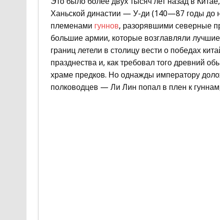
Это было более двух тысяч лет назад в Китае
Ханьской династии — У-ди (140—87 годы до н.
племенами
гуннов
, разорявшими северные пр
большие армии, которые возглавляли лучшие
границ летели в столицу вести о победах кит
празднества и, как требовал того древний о
храме предков. Но однажды императору долож
полководцев — Ли Лин попал в плен к гуннам,