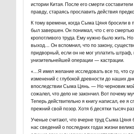
истории Китая. После его смерти составител
правду, стараясь прославить действия предко
К тому времени, когда Сыма Цяня бросили в п
был завершен. Он понимал, что с его смертью 
кропотливого труда. Ему нужно было жить. Н
выход… Он вспомнил, что по закону, существ
придворный, если он не мог уплатить штраф, 
унизительнейшей операции — кастрации.
«…Я имел желание исследовать все то, что с
изменений с глубокой древности до наших дн
впоследствии Сыма Цянь. — Но черновик мой 
сожалел, что дело не закончил. Вот почему м
Теперь действительно я книгу написал, ее я с
прежний свой позор. Хотя б десятки тысяч раз
Ученые считают, что вчерне труд Сыма Цяня б
нас сведений о последних годах жизни велико