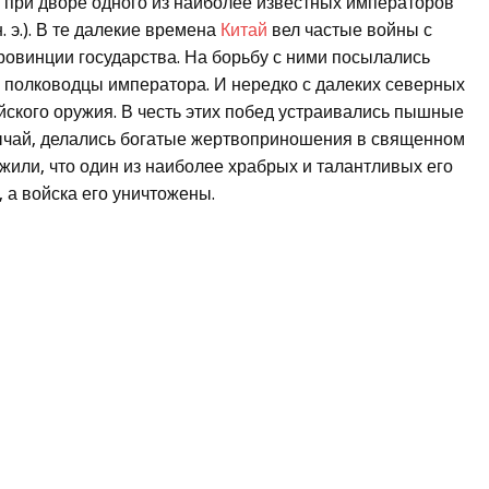
, при дворе одного из наиболее известных императоров
 э.). В те далекие времена
Китай
вел частые войны с
овинции государства. На борьбу с ними посылались
 полководцы императора. И нередко с далеких северных
айского оружия. В честь этих побед устраивались пышные
бычай, делались богатые жертвоприношения в священном
или, что один из наиболее храбрых и талантливых его
 а войска его уничтожены.