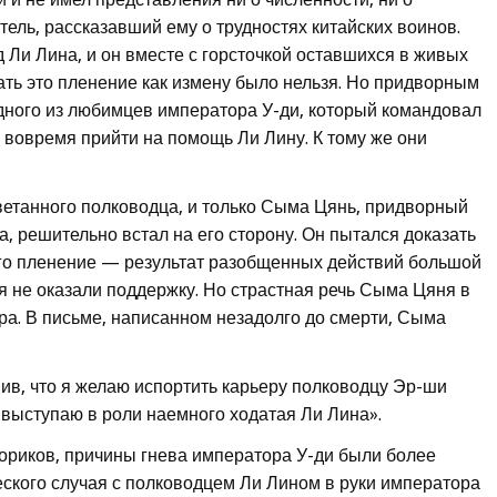
ель, рассказавший ему о трудностях китайских воинов.
 Ли Лина, и он вместе с горсточкой оставшихся в живых
ать это пленение как измену было нельзя. Но придворным
дного из любимцев императора У-ди, который командовал
 вовремя прийти на помощь Ли Лину. К тому же они
ветанного полководца, и только Сыма Цянь, придворный
, решительно встал на его сторону. Он пытался доказать
 его пленение — результат разобщенных действий большой
я не оказали поддержку. Но страстная речь Сыма Цяня в
а. В письме, написанном незадолго до смерти, Сыма
в, что я желаю испортить карьеру полководцу Эр-ши
выступаю в роли наемного ходатая Ли Лина».
сториков, причины гнева императора У-ди были более
еского случая с полководцем Ли Лином в руки императора