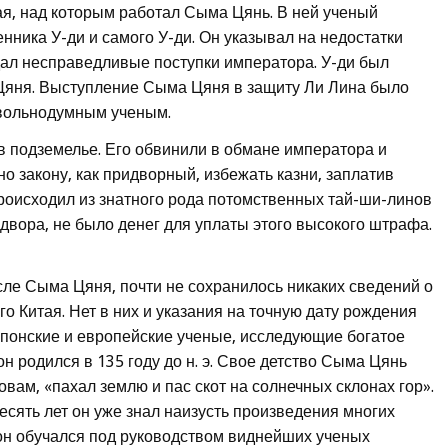
тая, над которым работал Сыма Цянь. В ней ученый
ника У-ди и самого У-ди. Он указывал на недостатки
дал несправедливые поступки императора. У-ди был
 Цяня. Выступление Сыма Цяня в защиту Ли Лина было
 вольнодумным ученым.
 в подземелье. Его обвинили в обмане императора и
но закону, как придворный, избежать казни, заплатив
роисходил из знатного рода потомственных тай-ши-линов
двора, не было денег для уплаты этого высокого штрафа.
сле Сыма Цяня, почти не сохранилось никаких сведений о
го Китая. Нет в них и указания на точную дату рождения
японские и европейские ученые, исследующие богатое
н родился в 135 году до н. э. Свое детство Сыма Цянь
овам, «пахал землю и пас скот на солнечных склонах гор».
десять лет он уже знал наизусть произведения многих
он обучался под руководством виднейших ученых