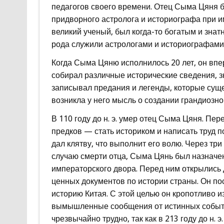
педагогов своего времени. Отец Сыма Цяня 
придворного астролога и историографа при и
великий ученый, был когда-то богатым и знат
рода служили астрологами и историографами
Когда Сыма Цяню исполнилось 20 лет, он впе
собирал различные исторические сведения, 
записывал предания и легенды, которые суще
возникла у него мысль о создании грандиозног
В 110 году до н. э. умер отец Сыма Цяня. П
предков — стать историком и написать труд 
дал клятву, что выполнит его волю. Через тр
случаю смерти отца, Сыма Цянь был назначен
императорского двора. Перед ним открылись
ценных документов по истории страны. Он по
историю Китая. С этой целью он кропотливо и
вымышленные сообщения от истинных событий
чрезвычайно трудно, так как в 213 году до н.