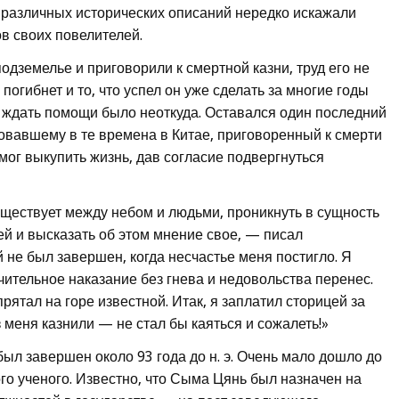
и различных исторических описаний нередко искажали
в своих повелителей.
одземелье и приговорили к смертной казни, труд его не
погибнет и то, что успел он уже сделать за многие годы
о ждать помощи было неоткуда. Оставался один последний
овавшему в те времена в Китае, приговоренный к смерти
мог выкупить жизнь, дав согласие подвергнуться
уществует между небом и людьми, проникнуть в сущность
ей и высказать об этом мнение свое, — писал
не был завершен, когда несчастье меня постигло. Я
учительное наказание без гнева и недовольства перенес.
прятал на горе известной. Итак, я заплатил сторицей за
 меня казнили — не стал бы каяться и сожалеть!»
ыл завершен около 93 года до н. э. Очень мало дошло до
го ученого. Известно, что Сыма Цянь был назначен на