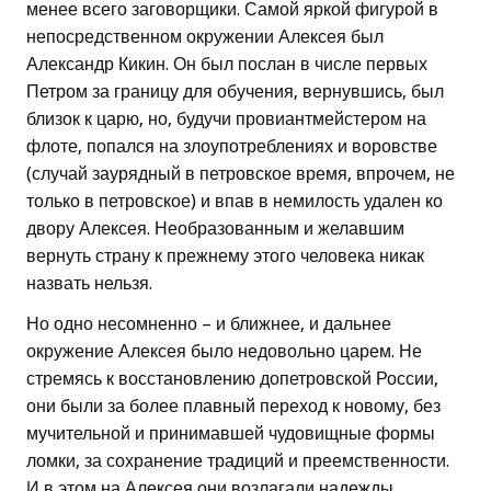
менее всего заговорщики. Самой яркой фигурой в
непосредственном окружении Алексея был
Александр Кикин. Он был послан в числе первых
Петром за границу для обучения, вернувшись, был
близок к царю, но, будучи провиантмейстером на
флоте, попался на злоупотреблениях и воровстве
(случай заурядный в петровское время, впрочем, не
только в петровское) и впав в немилость удален ко
двору Алексея. Необразованным и желавшим
вернуть страну к прежнему этого человека никак
назвать нельзя.
Но одно несомненно – и ближнее, и дальнее
окружение Алексея было недовольно царем. Не
стремясь к восстановлению допетровской России,
они были за более плавный переход к новому, без
мучительной и принимавшей чудовищные формы
ломки, за сохранение традиций и преемственности.
И в этом на Алексея они возлагали надежды.