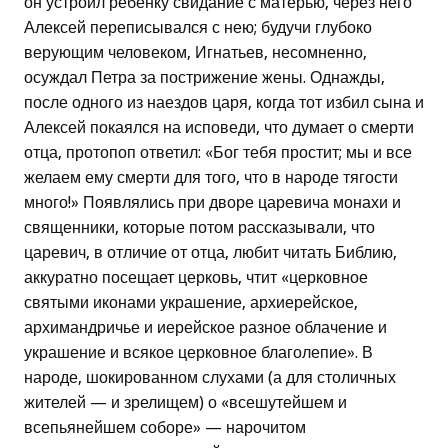
он устроил ребенку свидание с матерью, через него
Алексей переписывался с нею; будучи глубоко
верующим человеком, Игнатьев, несомненно,
осуждал Петра за пострижение жены. Однажды,
после одного из наездов царя, когда тот избил сына и
Алексей покаялся на исповеди, что думает о смерти
отца, протопоп ответил: «Бог тебя простит; мы и все
желаем ему смерти для того, что в народе тягости
много!» Появлялись при дворе царевича монахи и
священники, которые потом рассказывали, что
царевич, в отличие от отца, любит читать Библию,
аккуратно посещает церковь, чтит «церковное
святыми иконами украшение, архиерейское,
архимандричье и иерейское разное облачение и
украшение и всякое церковное благолепие». В
народе, шокированном слухами (а для столичных
жителей — и зрелищем) о «всешутейшем и
всепьянейшем соборе» — нарочитом