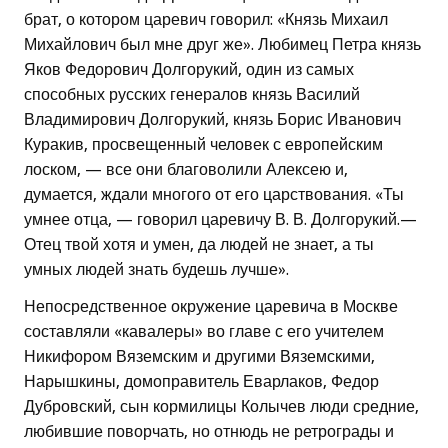
брат, о котором царевич говорил: «Князь Михаил
Михайлович был мне друг же». Любимец Петра князь
Яков Федорович Долгорукий, один из самых
способных русских генералов князь Василий
Владимирович Долгорукий, князь Борис Иванович
Куракив, просвещенный человек с европейским
лоском, — все они благоволили Алексею и,
думается, ждали многого от его царствования. «Ты
умнее отца, — говорил царевичу В. В. Долгорукий.—
Отец твой хотя и умен, да людей не знает, а ты
умных людей знать будешь лучше».
Непосредственное окружение царевича в Москве
составляли «кавалеры» во главе с его учителем
Никифором Вяземским и другими Вяземскими,
Нарышкины, домоправитель Еварлаков, Федор
Дубровский, сын кормилицы Колычев люди средние,
любившие поворчать, но отнюдь не ретрограды и