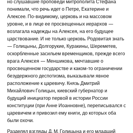
но слушавшие проповеди митрополита Стефана
понимали, что речь идет о Петре, Екатерине и
Алексее. По-видимому, церковь и на массовом
уровне, и в лице ее просвещенных иерархов —
возлагала надежды на Алексея, на его будущее
царствование. И не только церковь. Родовитая знать
— Голицыны, Долгорукие, Куракины, Шереметев,
оскорбленные засильем временщиков, прежде всего
врага Алексея — Меншикова, мечтавшие о
просвещенном государстве и каком-то ограничении
безудержного деспотизма, выказывали явное
расположение к царевичу. Князь Дмитрий
Михайлович Голицын, киевский губернатор и
будущий инициатор первой в истории России
конституции (при Анне Иоанновне), переписывался с
царевичем и привозил ему книги, до которых оба
были охочи.
Разделял взгляды Д. М. Голицына и его младший