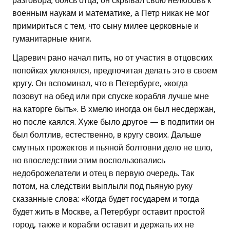
разговора; боясь отца, он скрывал свою нелюбовь к
военным наукам и математике, а Петр никак не мог
примириться с тем, что сыну милее церковные и
гуманитарные книги.
Царевич рано начал пить, но от участия в отцовских
попойках уклонялся, предпочитая делать это в своем
кругу. Он вспоминал, что в Петербурге, «когда
позовут на обед или при спуске корабля лучше мне
на каторге быть». В хмелю иногда он был несдержан,
но после каялся. Хуже было другое — в подпитии он
был болтлив, естественно, в кругу своих. Дальше
смутных прожектов и пьяной болтовни дело не шло,
но впоследствии этим воспользовались
недоброжелатели и отец в первую очередь. Так
потом, на следствии выплыли под пьяную руку
сказанные слова: «Когда будет государем и тогда
будет жить в Москве, а Петербург оставит простой
город, также и корабли оставит и держать их не