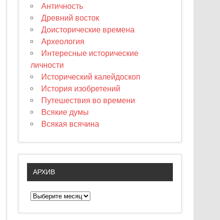
Античность
Древний восток
Доисторические времена
Археология
Интересные исторические
личности
Исторический калейдоскоп
История изобретений
Путешествия во времени
Всякие думы
Всякая всячина
АРХИВ
А
р
х
и