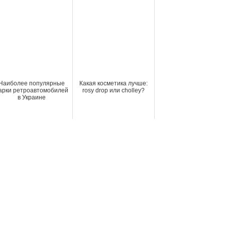
Наиболее популярные
Какая косметика лучше:
арки ретроавтомобилей
rosy drop или cholley?
в Украине