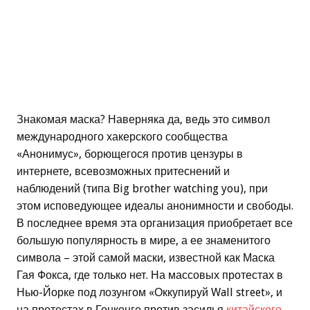
Знакомая маска? Наверняка да, ведь это символ
международного хакерского сообщества
«Анонимус», борющегося против цензуры в
интернете, всевозможных притеснений и
наблюдений (типа Big brother watching you), при
этом исповедующее идеалы анонимности и свободы.
В последнее время эта организация приобретает все
большую популярность в мире, а ее знаменитого
символа – этой самой маски, известной как Маска
Гая Фокса, где только нет. На массовых протестах в
Нью-Йорке под лозунгом «Оккупируй Wall street», и
на протестах в Гонконге против засилья
китайского