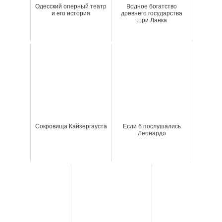
Одесский оперный театр
Водное богатство
и его история
древнего государства
Шри Ланка
Сокровища Кайзергауста
Если б послушались
Леонардо