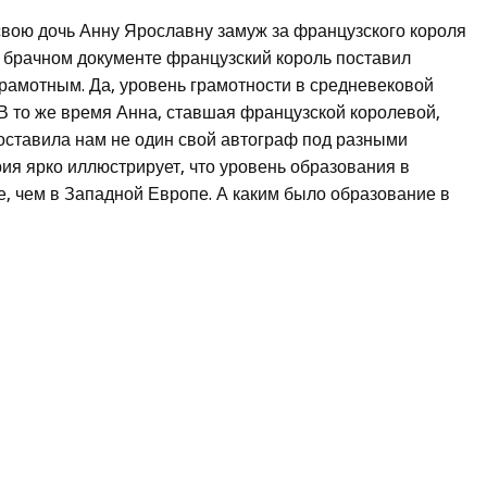
свою дочь Анну Ярославну замуж за французского короля
а брачном документе французский король поставил
еграмотным. Да, уровень грамотности в средневековой
 В то же время Анна, ставшая французской королевой,
оставила нам не один свой автограф под разными
ия ярко иллюстрирует, что уровень образования в
, чем в Западной Европе. А каким было образование в