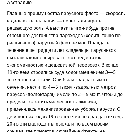
Австралию.
Главные преимущества парусного флота — скорость
и дальность плавания — перестали играть
решающую роль. А выставить что-нибудь против
огромного достоинства пароходов (ходить точно по
расписанию) парусный флот не мог. Правда, в
течение еще тридцати лет владельцы парусников
пытались компенсировать этот недостаток
экономичностью и дешевизной перевозок. В конце
19-го века строились суда водоизмещением 3—5
тысяч тонн из стали. Они были квадратными в
сечении, несли по 4—5 тысяч квадратных метров
парусов (полгектара!), имели по 2—5 мачт. Чтобы до
предела сократить численность экипажа,
применялась механизированная уборка парусов. С
девяностых годов 19-го столетия по двадцатые годы
20-го эти мастодонты рыскали по всем морям,
срывая, где придется, случайные фрахты на