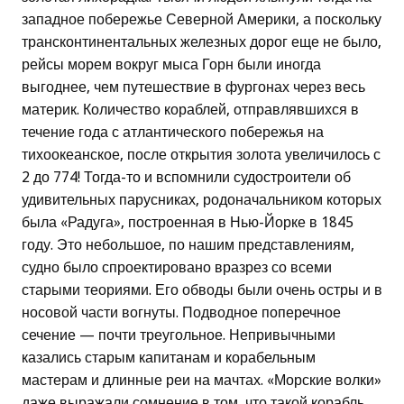
западное побережье Северной Америки, а поскольку
трансконтинентальных железных дорог еще не было,
рейсы морем вокруг мыса Горн были иногда
выгоднее, чем путешествие в фургонах через весь
материк. Количество кораблей, отправлявшихся в
течение года с атлантического побережья на
тихоокеанское, после открытия золота увеличилось с
2 до 774! Тогда-то и вспомнили судостроители об
удивительных парусниках, родоначальником которых
была «Радуга», построенная в Нью-Йорке в 1845
году. Это небольшое, по нашим представлениям,
судно было спроектировано вразрез со всеми
старыми теориями. Его обводы были очень остры и в
носовой части вогнуты. Подводное поперечное
сечение — почти треугольное. Непривычными
казались старым капитанам и корабельным
мастерам и длинные реи на мачтах. «Морские волки»
даже выражали сомнение в том, что такой корабль