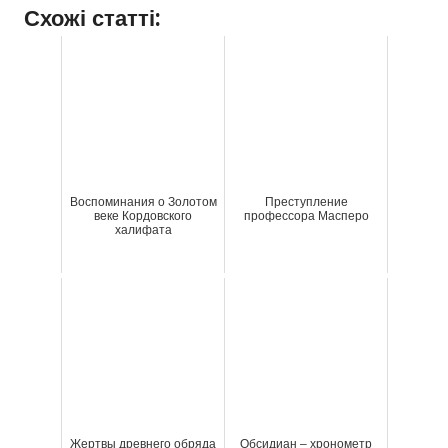
Схожі статті:
Воспоминания о Золотом
Преступление
веке Кордовского
профессора Масперо
халифата
Жертвы древнего обряда
Обсидиан – хронометр