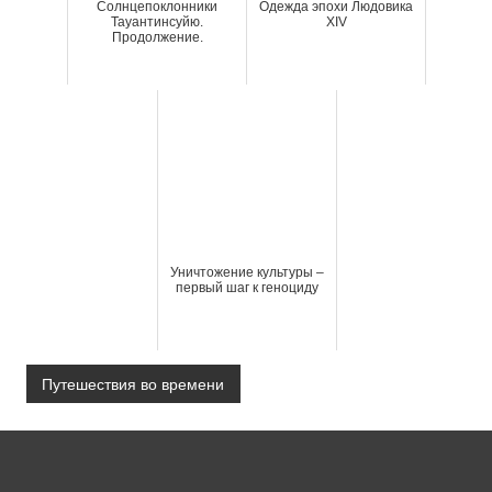
Солнцепоклонники
Одежда эпохи Людовика
Тауантинсуйю.
XIV
Продолжение.
Уничтожение культуры –
первый шаг к геноциду
Путешествия во времени