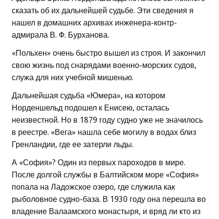
сказать об их дальнейшей судьбе. Эти сведения я
нашел в домашних архивах инженера-контр-
адмирала В. Ф. Бурханова.
«Польхен» очень быстро вышел из строя. И закончил
свою жизнь под снарядами военно-морских судов,
служа для них учебной мишенью.
Дальнейшая судьба «Юмера», на котором
Норденшельд подошел к Енисею, осталась
неизвестной. Но в 1879 году судно уже не значилось
в реестре. «Вега» нашла себе могилу в водах близ
Гренландии, где ее затерли льды.
А «София»? Один из первых пароходов в мире.
После долгой службы в Балтийском море «София»
попала на Ладожское озеро, где служила как
рыболовное судно-база. В 1930 году она перешла во
владение Валаамского монастыря, и вряд ли кто из