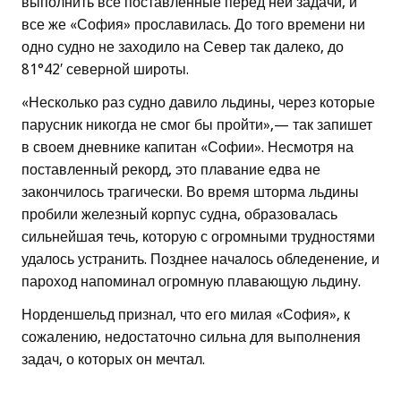
выполнить все поставленные перед ней задачи, и
все же «София» прославилась. До того времени ни
одно судно не заходило на Север так далеко, до
81°42′ северной широты.
«Несколько раз судно давило льдины, через которые
парусник никогда не смог бы пройти»,— так запишет
в своем дневнике капитан «Софии». Несмотря на
поставленный рекорд, это плавание едва не
закончилось трагически. Во время шторма льдины
пробили железный корпус судна, образовалась
сильнейшая течь, которую с огромными трудностями
удалось устранить. Позднее началось обледенение, и
пароход напоминал огромную плавающую льдину.
Норденшельд признал, что его милая «София», к
сожалению, недостаточно сильна для выполнения
задач, о которых он мечтал.