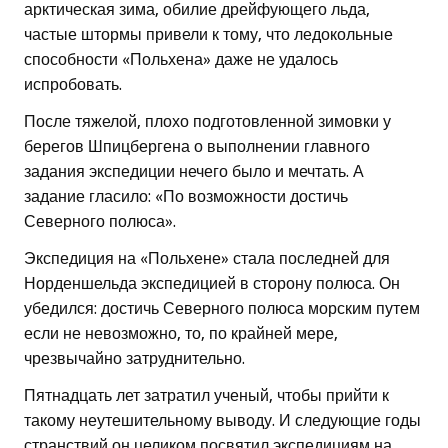
арктическая зима, обилие дрейфующего льда,
частые штормы привели к тому, что ледокольные
способности «Польхена» даже не удалось
испробовать.
После тяжелой, плохо подготовленной зимовки у
берегов Шпицбергена о выполнении главного
задания экспедиции нечего было и мечтать. А
задание гласило: «По возможности достичь
Северного полюса».
Экспедиция на «Польхене» стала последней для
Норденшельда экспедицией в сторону полюса. Он
убедился: достичь Северного полюса морским путем
если не невозможно, то, по крайней мере,
чрезвычайно затруднительно.
Пятнадцать лет затратил ученый, чтобы прийти к
такому неутешительному выводу. И следующие годы
странствий он целиком посвятил экспедициям на