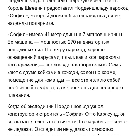
Норденшельда приобрело широкую известность.
Король Швеции предоставил Норденшельду пароход
«София», который должен был оправдать давние
надежды полярника.
«София» имела 41 метр длины и 7 метров ширины.
Ее машина — мощностью 270 индикаторных
лошадиных сил. По ветру пароход, хорошо
оснащенный парусами, плыл, как и все пароходы
того времени,— вполне удовлетворительно. Семь
кают с двумя койками в каждой, салон на корме,
помещение для команды — все это являло собой
необычный комфорт, даже роскошь для полярного
плавания.
Когда об экспедиции Норденшельда узнал
конструктор и строитель «Софии» Отто Карлсунд, он
высказался очень скептически. Его корабль — вовсе
не ледокол. Экспедиции не удалось полностью