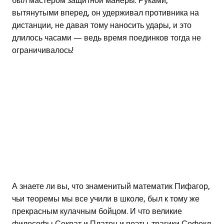
был мастером защитной манеры. Руками,
вытянутыми вперед, он удерживал противника на
дистанции, не давая тому наносить удары, и это
длилось часами — ведь время поединков тогда не
ограничивалось!
А знаете ли вы, что знаменитый математик Пифагор,
чьи теоремы мы все учили в школе, был к тому же
прекрасным кулачным бойцом. И что великие
философы Сократ и Платон и поэты-трагики Софокл