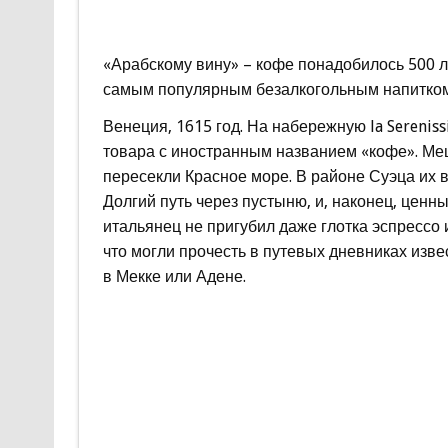
«Арабскому вину» – кофе понадобилось 500 ле
самым популярным безалкогольным напитком
Венеция, 1615 год. На набережную la Sereni
товара с иностранным названием «кофе». Меш
пересекли Красное море. В районе Суэца их 
Долгий путь через пустыню, и, наконец, ценн
итальянец не пригубил даже глотка эспрессо
что могли прочесть в путевых дневниках из
в Мекке или Адене.