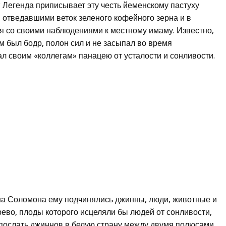
 Легенда приписывает эту честь йеменскому пастуху
, отведавшими веток зеленого кофейного зерна и в
я со своими наблюдениями к местному имаму. Известно,
м был бодр, полон сил и не засыпал во время
л своим «коллегам» панацею от усталости и сонливости.
ена Соломона ему подчинялись джинны, люди, животные и
рево, плоды которого исцеляли бы людей от сонливости,
 послать джиннов в белую страну между двумя полюсами,