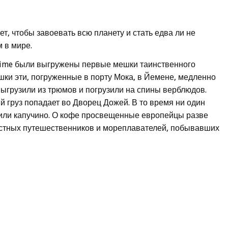
т, чтобы завоевать всю планету и стать едва ли не
 в мире.
ssime были выгружены первые мешки таинственного
ки эти, погруженные в порту Мока, в Йемене, медленно
выгрузили из трюмов и погрузили на спины верблюдов.
ый груз попадает во Дворец Дожей. В то время ни один
 или капучино. О кофе просвещенные европейцы разве
вестных путешественников и мореплавателей, побывавших