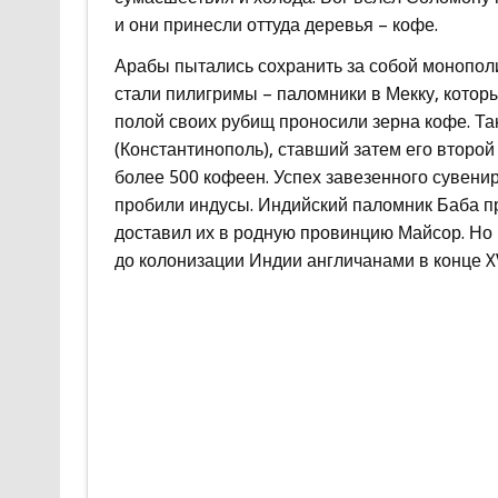
и они принесли оттуда деревья – кофе.
Арабы пытались сохранить за собой монополи
стали пилигримы – паломники в Мекку, которы
полой своих рубищ проносили зерна кофе. Та
(Константинополь), ставший затем его второй
более 500 кофеен. Успех завезенного сувени
пробили индусы. Индийский паломник Баба пр
доставил их в родную провинцию Майсор. Но 
до колонизации Индии англичанами в конце XVI