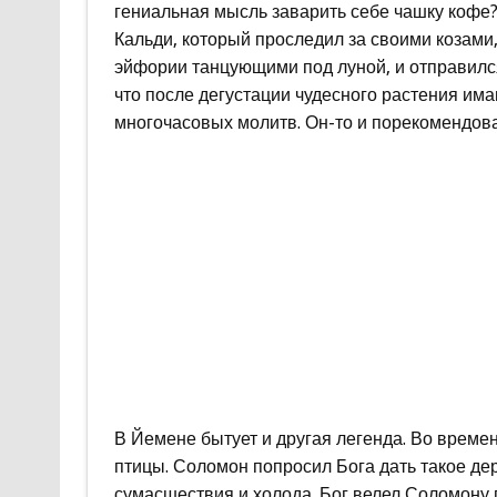
гениальная мысль заварить себе чашку кофе?
Кальди, который проследил за своими козами
эйфории танцующими под луной, и отправилс
что после дегустации чудесного растения има
многочасовых молитв. Он-то и порекомендова
В Йемене бытует и другая легенда. Во врем
птицы. Соломон попросил Бога дать такое де
сумасшествия и холода. Бог велел Соломону