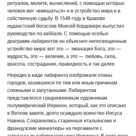
ритуалов, молитв, вычислений, с помощью которых
человек мог «вмешаться» и в устройство мира и в
собственную судьбу. В 1549 году в Кракове
иудаистский богослов Моисей Кордоверо выпустил
руководство по каббале. С помощью особых
диаграмм-лабиринтов он объяснял непосвященным
устройство мира: вот это — эманация Бога, это —
мудрость, это — величие, а это — любовь, сила,
красота, сострадание, праведность и так далее.
Нередко в виде лабиринта изображали планы
городов, казавшихся по тем или иным причинам
сложными и запутанными. Лабиринтом
представлялся средневековым художникам
полумифический Иерихон, который, как это описано
в Ветхом завете, долго осаждало воинство Иисуса
Навина. Сохранились старинные итальянские и
французские миниатюры на пергаменте с
запутанным лабиринтом улиц Иерихона. В виде ряда