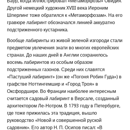
Баур, когда иллюстрировал «Метаморфозы» Овидия.
Другой немецкий художник XVIII века Иероним
Шперлинг тоже обратился к «Метаморфозам». На его
гравюре лабиринт обозначался линией аккуратно
подстриженного кустарника.
Вообще лабиринты из живой зеленой изгороди стали
предметом увлечения знати во многих европейских
странах. До наших дней в Англии сохранилось
восемь лабиринтов из особым образом
подстриженных газонов. Среди них славятся
«Пастуший лабиринт» (он же «Погоня Робин Гуда») в
графстве Ноттингемшир и «Город Троя» в
Оксфордшире. Во Франции наиболее интересным
считается садовый лабиринт в Версале, созданный
архитектором Ле-Нотром. В 1793 году в Петербурге,
где тоже прижилась эта традиция, вышло
руководство «Новой и совершенной руской
садовник». Его автор Н. П. Осипов писал: «В