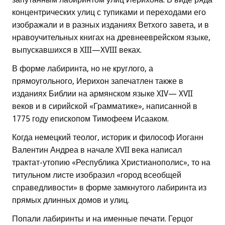
концентрических улиц с тупиками и переходами его
изображали и в разных изданиях Ветхого завета, и в
нравоучительных книгах на древнееврейском языке,
выпускавшихся в XIII—XVIII веках.
В форме лабиринта, но не круглого, а
прямоугольного, Иерихон запечатлен также в
изданиях Библии на армянском языке XIV— XVII
веков и в сирийской «Грамматике», написанной в
1775 году епископом Тимофеем Исааком.
Когда немецкий теолог, историк и философ Иоганн
Валентин Андреа в начале XVII века написал
трактат-утопию «Республика Христианополис», то на
титульном листе изобразил «город всеобщей
справедливости» в форме замкнутого лабиринта из
прямых длинных домов и улиц.
Попали лабиринты и на именные печати. Герцог