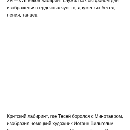
XVI—XVII веков лабиринт служил как бы фоном для
изображения сердечных чувств, дружеских бесед,
пения, танцев.
Критский лабиринт, где Тесей боролся с Минотавром,
изобразил немецкий художник Иоганн Вильгельм