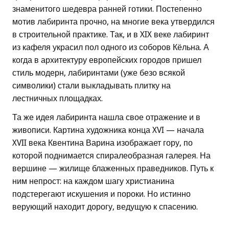
знаменитого шедевра ранней готики. Постепенно
мотив лабиринта прочно, на многие века утвердился
в строительной практике. Так, и в XIX веке лабиринт
из кафеля украсил пол одного из соборов Кёльна. А
когда в архитектуру европейских городов пришел
стиль модерн, лабиринтами (уже безо всякой
символики) стали выкладывать плитку на
лестничных площадках.
Та же идея лабиринта нашла свое отражение и в
живописи. Картина художника конца XVI — начала
XVII века Квентина Варина изображает гору, по
которой поднимается спиралеобразная галерея. На
вершине — жилище блаженных праведников. Путь к
ним непрост: на каждом шагу христианина
подстерегают искушения и пороки. Но истинно
верующий находит дорогу, ведущую к спасению.