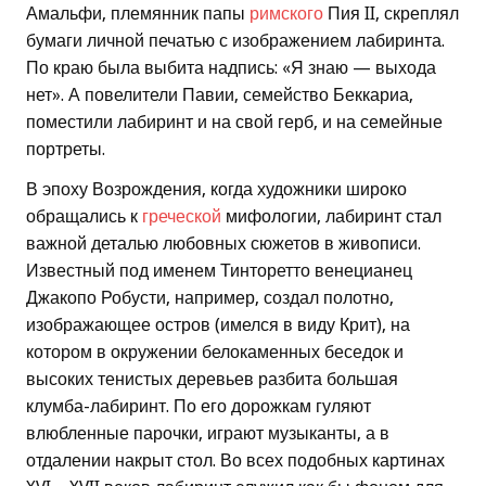
Амальфи, племянник папы
римского
Пия II, скреплял
бумаги личной печатью с изображением лабиринта.
По краю была выбита надпись: «Я знаю — выхода
нет». А повелители Павии, семейство Беккариа,
поместили лабиринт и на свой герб, и на семейные
портреты.
В эпоху Возрождения, когда художники широко
обращались к
греческой
мифологии, лабиринт стал
важной деталью любовных сюжетов в живописи.
Известный под именем Тинторетто венецианец
Джакопо Робусти, например, создал полотно,
изображающее остров (имелся в виду Крит), на
котором в окружении белокаменных беседок и
высоких тенистых деревьев разбита большая
клумба-лабиринт. По его дорожкам гуляют
влюбленные парочки, играют музыканты, а в
отдалении накрыт стол. Во всех подобных картинах