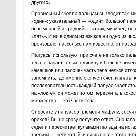
другого».
Правильный счет по пальцам выглядит так: 
«один»; указательный — «один»; большой па
безымянный и средний — «три»; мизинец, бе
«пять». И ни в одном из языков ни одно из чи
произошло, насколько нам известно, от назва
Папуасы используют при счете не только пальцы
тела означает только единицу и больше ничег
камешков или палочек часть тела нельзя отлож
запомнить, где именно окончен счет, и знать 
последовательность каждый папуас знает сто
на «локте», он может потом пересчитать кокос
множество —его части тела.
Спросите у папуасов племени мафулу, сосчит
орехов? Вы не сразу получите ответ. Сначала
сядет и пересчитает кулаками пальцы на ногах
третьим — четвертый, и лишь после этого пяты