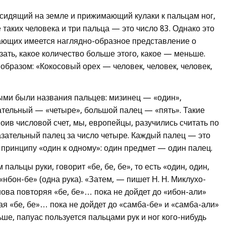
, сидящий на земле и прижимающий кулаки к пальцам ног,
 таких человека и три пальца — это число 83. Однако это
итающих имеется наглядно-образное представление о
зать, какое количество больше этого, какое — меньше.
образом: «Кокосовый орех — человек, человек, человек,
ыми были названия пальцев: мизинец — «один»,
ательный — «четыре», большой палец — «пять». Такие
воив числовой счет, мы, европейцы, разучились считать по
зательный палец за число четыре. Каждый палец — это
 принципу «один к одному»: один предмет — один палец.
пальцы руки, говорит «бе, бе, бе», то есть «один, один,
 «нбон-бе» (одна рука). «Затем, — пишет Н. Н. Миклухо-
нова повторяя «бе, бе»… пока не дойдет до «ибон-али»
вая «бе, бе»… пока не дойдет до «самба-бе» и «самба-али»
льше, папуас пользуется пальцами рук и ног кого-нибудь