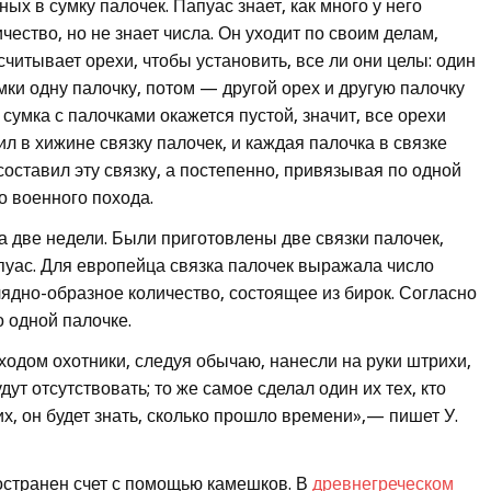
 в сумку палочек. Папуас знает, как много у него
личество, но не знает числа. Он уходит по своим делам,
считывает орехи, чтобы установить, все ли они целы: один
мки одну палочку, потом — другой орех и другую палочку
м сумка с палочками окажется пустой, значит, все орехи
 в хижине связку палочек, и каждая палочка в связке
 составил эту связку, а постепенно, привязывая по одной
о военного похода.
 две недели. Были приготовлены две связки палочек,
апуас. Для европейца связка палочек выражала число
лядно-образное количество, состоящее из бирок. Согласно
 одной палочке.
ходом охотники, следуя обычаю, нанесли на руки штрихи,
дут отсутствовать; то же самое сделал один их тех, кто
х, он будет знать, сколько прошло времени»,— пишет У.
странен счет с помощью камешков. В
древнегреческом