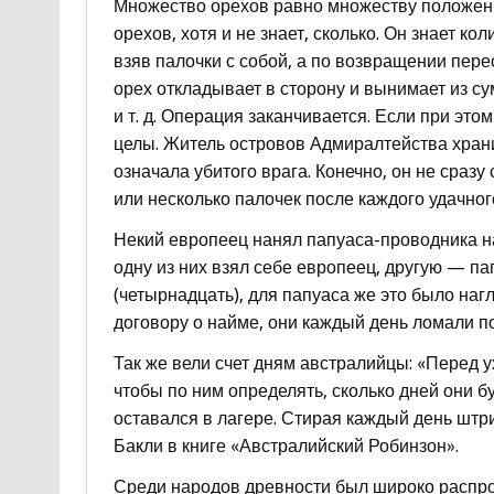
Множество орехов равно множеству положенных
орехов, хотя и не знает, сколько. Он знает ко
взяв палочки с собой, а по возвращении пере
орех откладывает в сторону и вынимает из су
и т. д. Операция заканчивается. Если при это
целы. Житель островов Адмиралтейства хранил
означала убитого врага. Конечно, он не сразу
или несколько палочек после каждого удачног
Некий европеец нанял папуаса-проводника на
одну из них взял себе европеец, другую — п
(четырнадцать), для папуаса же это было наг
договору о найме, они каждый день ломали по
Так же вели счет дням австралийцы: «Перед у
чтобы по ним определять, сколько дней они бу
оставался в лагере. Стирая каждый день штри
Бакли в книге «Австралийский Робинзон».
Среди народов древности был широко распро