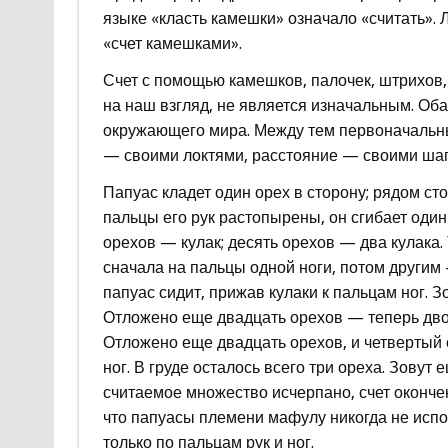
языке «класть камешки» означало «считать».
«счет камешками».
Счет с помощью камешков, палочек, штрихов, з
на наш взгляд, не является изначальным. Об
окружающего мира. Между тем первоначальны
— своими локтями, расстояние — своими ша
Папуас кладет один орех в сторону; рядом с
пальцы его рук растопырены, он сгибает один
орехов — кулак; десять орехов — два кулака.
сначала на пальцы одной ноги, потом другим
папуас сидит, прижав кулаки к пальцам ног. З
Отложено еще двадцать орехов — теперь двое 
Отложено еще двадцать орехов, и четвертый 
ног. В груде осталось всего три ореха. Зовут 
считаемое множество исчерпано, счет оконче
что папуасы племени мафулу никогда не исполь
только по пальцам рук и ног.