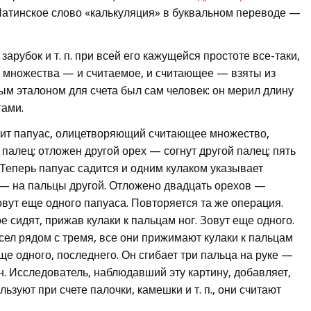
 Латинское слово «калькуляция» в буквальном переводе —
арубок и т. п. при всей его кажущейся простоте все-таки,
а множества — и считаемое, и считающее — взяты из
м эталоном для счета был сам человек: он мерил длину
гами.
тоит папуас, олицетворяющий считающее множество,
 палец; отложен другой орех — согнут другой палец; пять
 Теперь папуас садится и одним кулаком указывает
 — на пальцы другой. Отложено двадцать орехов —
овут еще одного папуаса. Повторяется та же операция.
сидят, прижав кулаки к пальцам ног. Зовут еще одного.
сел рядом с тремя, все они прижимают кулаки к пальцам
еще одного, последнего. Он сгибает три пальца на руке —
н. Исследователь, наблюдавший эту картину, добавляет,
зуют при счете палочки, камешки и т. п., они считают