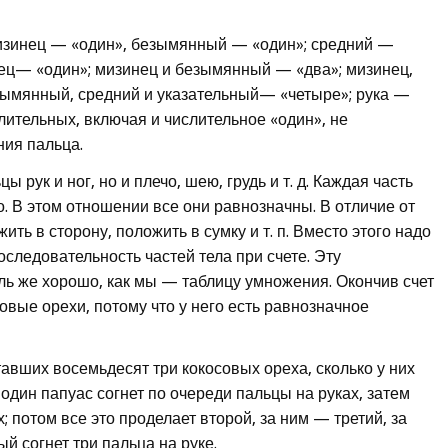
мизинец — «один», безымянный — «один»; средний —
лец— «один»; мизинец и безымянный — «два»; мизинец,
зымянный, средний и указательный— «четыре»; рука —
слительных, включая и числительное «один», не
ния пальца.
 рук и ног, но и плечо, шею, грудь и т. д. Каждая часть
о. В этом отношении все они равнозначны. В отличие от
ить в сторону, положить в сумку и т. п. Вместо этого надо
последовательность частей тела при счете. Эту
ль же хорошо, как мы — таблицу умножения. Окончив счет
овые орехи, потому что у него есть равнозначное
авших восемьдесят три кокосовых ореха, сколько у них
 один папуас согнет по очереди пальцы на руках, затем
; потом все это проделает второй, за ним — третий, за
й согнет три пальца на руке.