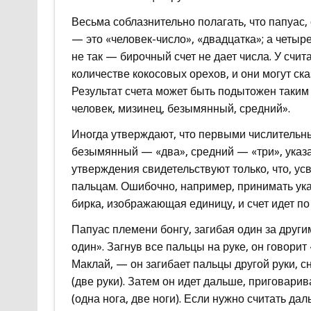
Весьма соблазнительно полагать, что папуас
— это «человек-число», «двадцатка»; а четыре
не так — бирочный счет не дает числа. У сч
количестве кокосовых орехов, и они могут ска
Результат счета может быть подытожен таким 
человек, мизинец, безымянный, средний».
Иногда утверждают, что первыми числительн
безымянный — «два», средний — «три», указ
утверждения свидетельствуют только, что, ус
пальцам. Ошибочно, например, принимать ука
бирка, изображающая единицу, и счет идет по
Папуас племени бонгу, загибая один за другим 
один». Загнув все пальцы на руке, он говорит
Маклай, — он загибает пальцы другой руки, с
(две руки). Затем он идет дальше, приговари
(одна нога, две ноги). Если нужно считать да