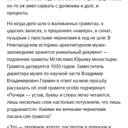
он-то уж умел сорвать с должника и долг, и
проценты.
Но когда дело шло о жалованных грамотах, о
царских записях, о прошениях «наверх», в сенат,
пузырьки с простыми чернилами в ход не шли. В
Новгородском историко-архитектурном музее-
заповеднике хранится уникальный документ —
подлинник грамоты Мстислава Юрьеву монастырю.
Грамота датируется 1030 годом. Заместитель
директора музея по научной части Владимир
Владимирович Гормин в ответ на мою просьбу
рассказать об этой грамоте особо подчеркнул:
«Почерк — устав, буквы и слова легко читаются,
лишь несколько слов настолько потускнели, что лишь
угадываются». Какими же вечными чернилами
писана сия грамота?
«Это — твореное золото, растертое в порошок и