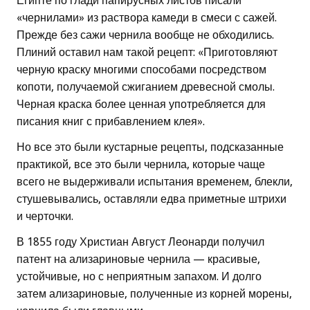
Египте по глади папирусных листов писали
«чернилами» из раствора камеди в смеси с сажей.
Прежде без сажи чернила вообще не обходились.
Плиний оставил нам такой рецепт: «Приготовляют
черную краску многими способами посредством
копоти, получаемой сжиганием древесной смолы.
Черная краска более ценная употребляется для
писания книг с прибавлением клея».
Но все это были кустарные рецепты, подсказанные
практикой, все это были чернила, которые чаще
всего не выдерживали испытания временем, блекли,
стушевывались, оставляли едва приметные штрихи
и черточки.
В 1855 году Христиан Август Леонарди получил
патент на ализариновые чернила — красивые,
устойчивые, но с неприятным запахом. И долго
затем ализариновые, полученные из корней морены,