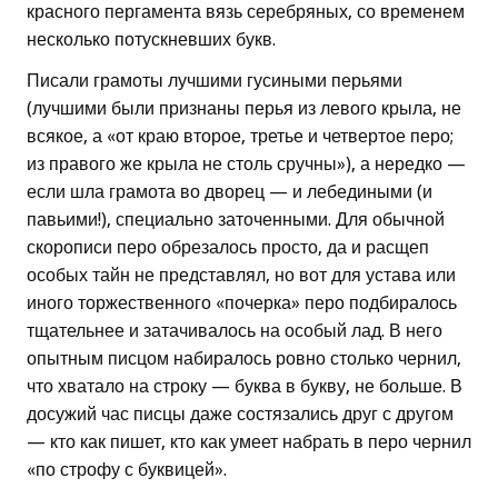
красного пергамента вязь серебряных, со временем
несколько потускневших букв.
Писали грамоты лучшими гусиными перьями
(лучшими были признаны перья из левого крыла, не
всякое, а «от краю второе, третье и четвертое перо;
из правого же крыла не столь сручны»), а нередко —
если шла грамота во дворец — и лебедиными (и
павьими!), специально заточенными. Для обычной
скорописи перо обрезалось просто, да и расщеп
особых тайн не представлял, но вот для устава или
иного торжественного «почерка» перо подбиралось
тщательнее и затачивалось на особый лад. В него
опытным писцом набиралось ровно столько чернил,
что хватало на строку — буква в букву, не больше. В
досужий час писцы даже состязались друг с другом
— кто как пишет, кто как умеет набрать в перо чернил
«по строфу с буквицей».