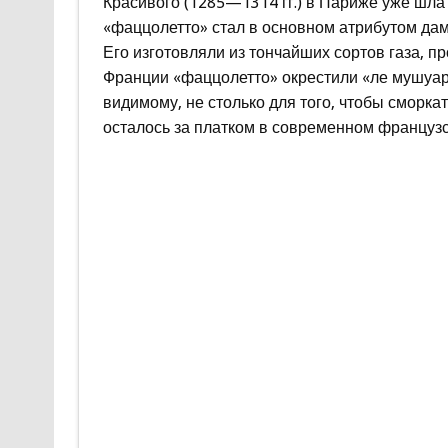
Красивого (1285—1314 гг.) в Париже уже шла
«фаццолетто» стал в основном атрибутом дам
Его изготовляли из тончайших сортов газа, 
Франции «фаццолетто» окрестили «ле мушуар»
видимому, не столько для того, чтобы сморкат
осталось за платком в современном французс