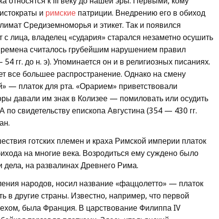
 относятся к ІІІ веку до нашей эры. Первыми, кому
истократы и
римские
патриции. Внедрению его в обиход
климат Средиземноморья и этикет. Так и появился
от с лица, владелец «судария» старался незаметно осушить
е времена считалось грубейшим нарушением правил
54 гг. до н. э). Упоминается он и в религиозных писаниях.
ет все большее распространение. Однако на смену
й» — платок для рта. «Орарием» приветствовали
ры давали им знак в Колизее — помиловать или осудить
А по свидетельству епископа Августина (354 — 430 гг.
ан.
шествия готских племен и краха Римской империи платок
ихода на многие века. Возродиться ему суждено было
ти дела, на развалинах Древнего Рима.
ления народов, носил название «фаццолетто» — платок
ть в другие страны. Известно, например, что первой
пехом, была Франция. В царствование Филиппа IV