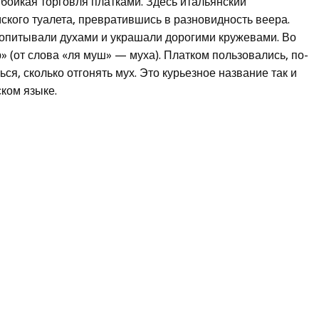
 бойкая торговля платками. Здесь итальянский
ского туалета, превратившись в разновидность веера.
пропитывали духами и украшали дорогими кружевами. Во
 (от слова «ля муш» — муха). Платком пользовались, по-
ься, сколько отгонять мух. Это курьезное название так и
ком языке.