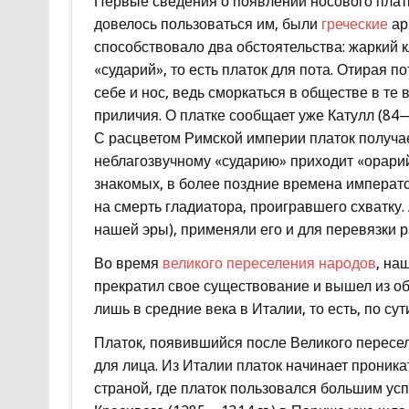
Первые сведения о появлении носового платка
довелось пользоваться им, были
греческие
ар
способствовало два обстоятельства: жаркий 
«сударий», то есть платок для пота. Отирая п
себе и нос, ведь сморкаться в обществе в т
приличия. О платке сообщает уже Катулл (84— 
С расцветом Римской империи платок получа
неблагозвучному «сударию» приходит «орари
знакомых, в более поздние времена императо
на смерть гладиатора, проигравшего схватку. 
нашей эры), применяли его и для перевязки р
Во время
великого переселения народов
, на
прекратил свое существование и вышел из об
лишь в средние века в Италии, то есть, по су
Платок, появившийся после Великого пересе
для лица. Из Италии платок начинает проника
страной, где платок пользовался большим ус