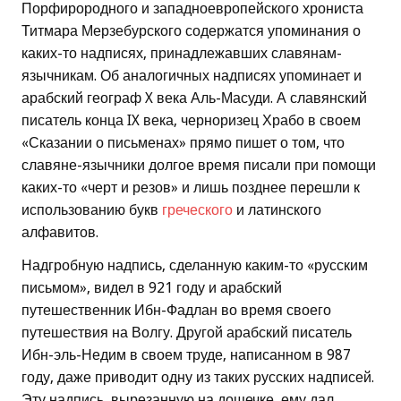
Порфирородного и западноевропейского хрониста
Титмара Мерзебурского содержатся упоминания о
каких-то надписях, принадлежавших славянам-
язычникам. Об аналогичных надписях упоминает и
арабский географ X века Аль-Масуди. А славянский
писатель конца IX века, черноризец Храбо в своем
«Сказании о письменах» прямо пишет о том, что
славяне-язычники долгое время писали при помощи
каких-то «черт и резов» и лишь позднее перешли к
использованию букв
греческого
и латинского
алфавитов.
Надгробную надпись, сделанную каким-то «русским
письмом», видел в 921 году и арабский
путешественник Ибн-Фадлан во время своего
путешествия на Волгу. Другой арабский писатель
Ибн-эль-Недим в своем труде, написанном в 987
году, даже приводит одну из таких русских надписей.
Эту надпись, вырезанную на дощечке, ему дал