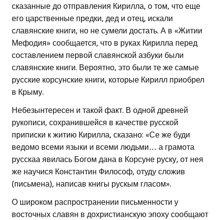
сказанные до отправления Кирилла, о том, что еще
его царственные предки, дед и отец, искали
славянские книги, но не сумели достать. А в «Житии
Мефодия» сообщается, что в руках Кирилла перед
составлением первой славянской азбуки были
славянские книги. Вероятно, это были те же самые
русские корсунские книги, которые Кирилл приобрел
в Крыму.
Небезынтересен и такой факт. В одной древней
рукописи, сохранившейся в качестве русской
приписки к житию Кирилла, сказано: «Се же буди
ведомо всеми языки и всеми людьми… а грамота
русскаа явилась Богом дана в Корсуне руску, от нея
же научися Константин Философ, отуду сложив
(письмена), написав книгы рускым гласом».
О широком распространении письменности у
восточных славян в дохристианскую эпоху сообщают