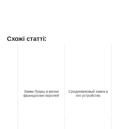
Схожі статті:
Замки Луары в жизни
Средневековый замок и
французских королей
его устройство