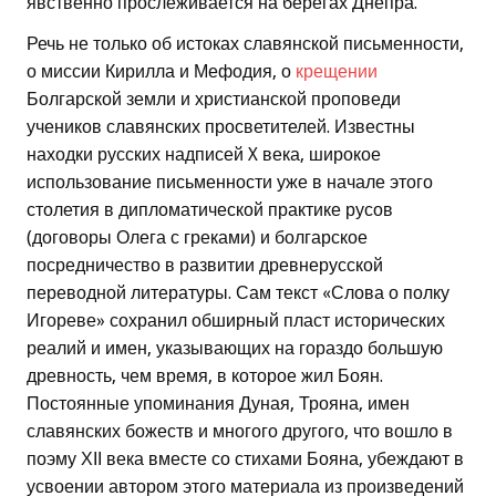
явственно прослеживается на берегах Днепра.
Речь не только об истоках славянской письменности,
о миссии Кирилла и Мефодия, о
крещении
Болгарской земли и христианской проповеди
учеников славянских просветителей. Известны
находки русских надписей X века, широкое
использование письменности уже в начале этого
столетия в дипломатической практике русов
(договоры Олега с греками) и болгарское
посредничество в развитии древнерусской
переводной литературы. Сам текст «Слова о полку
Игореве» сохранил обширный пласт исторических
реалий и имен, указывающих на гораздо большую
древность, чем время, в которое жил Боян.
Постоянные упоминания Дуная, Трояна, имен
славянских божеств и многого другого, что вошло в
поэму ХІІ века вместе со стихами Бояна, убеждают в
усвоении автором этого материала из произведений