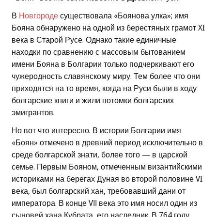
В
Новгороде
существовала «Боянова улка»; имя
Бояна обнаружено на одной из берестяных грамот XI
века в Старой Русе. Однако такие единичные
находки по сравнению с массовым бытованием
имени Бояна в Болгарии только подчеркивают его
чужеродность славянскому миру. Тем более что они
приходятся на то время, когда на Руси были в ходу
болгарские книги и жили потомки болгарских
эмигрантов.
Но вот что интересно. В истории Болгарии имя
«Боян» отмечено в древний период исключительно в
среде болгарской знати, более того — в царской
семье. Первым Бояном, отмеченным византийскими
историками на берегах Дуная во второй половине VI
века, был болгарский хан, требовавший дани от
императора. В конце VІІ века это имя носил один из
сыновей хана Кубрата, его наследник. В 764 году