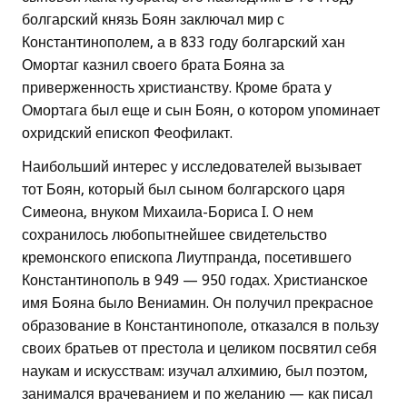
болгарский князь Боян заключал мир с
Константинополем, а в 833 году болгарский хан
Омортаг казнил своего брата Бояна за
приверженность христианству. Кроме брата у
Омортага был еще и сын Боян, о котором упоминает
охридский епископ Феофилакт.
Наибольший интерес у исследователей вызывает
тот Боян, который был сыном болгарского царя
Симеона, внуком Михаила-Бориса I. О нем
сохранилось любопытнейшее свидетельство
кремонского епископа Лиутпранда, посетившего
Константинополь в 949 — 950 годах. Христианское
имя Бояна было Вениамин. Он получил прекрасное
образование в Константинополе, отказался в пользу
своих братьев от престола и целиком посвятил себя
наукам и искусствам: изучал алхимию, был поэтом,
занимался врачеванием и по желанию — как писал