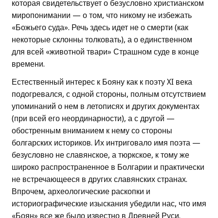
которая свидетельствует о безусловно христианском
миропонимании — о том, что никому не избежать
«Божьего суда». Речь здесь идет не о смерти (как
некоторые склонны толковать), а о единственном
для всей «животной твари» Страшном суде в конце
времени.
Естественный интерес к Бояну как к поэту XI века
подогревался, с одной стороны, полным отсутствием
упоминаний о нем в летописях и других документах
(при всей его неординарности), а с другой —
обостренным вниманием к нему со стороны
болгарских историков. Их интриговало имя поэта —
безусловно не славянское, а тюркское, к тому же
широко распространенное в Болгарии и практически
не встречающееся в других славянских странах.
Впрочем, археологические раскопки и
историографические изыскания убедили нас, что имя
«Боян» все же было известно в Древней Руси.