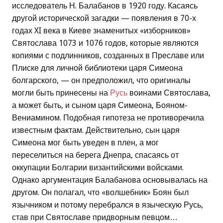
исследователь Н. Балабанов в 1920 году. Касаясь
другой исторической загадки — появления в 70-х
годах XI века в Киеве знаменитых «изборников»
Святослава 1073 и 1076 годов, которые являются
копиями с подлинников, созданных в Преславе или
Плиске для личной библиотеки царя Симеона
болгарского, — он предположил, что оригиналы
могли быть принесены на
Русь
воинами Святослава,
а может быть, и сыном царя Симеона, Бояном-
Вениамином. Подобная гипотеза не противоречила
известным фактам. Действительно, сын царя
Симеона мог быть уведен в плен, а мог
переселиться на берега Днепра, спасаясь от
оккупации Болгарии византийскими войсками.
Однако аргументация Балабанова основывалась на
другом. Он полагал, что «волшебник» Боян был
язычником и потому перебрался в языческую Русь,
став при Святославе придворным певцом…