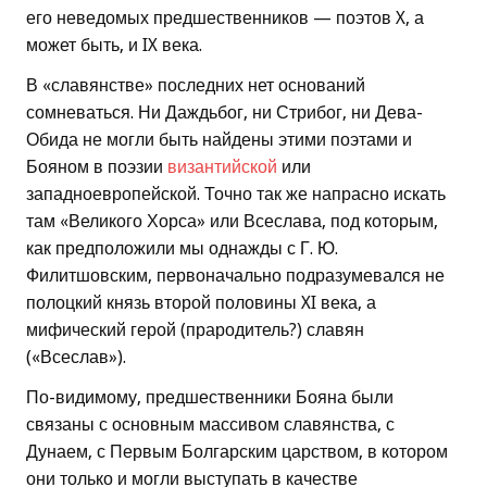
его неведомых предшественников — поэтов X, а
может быть, и IX века.
В «славянстве» последних нет оснований
сомневаться. Ни Даждьбог, ни Стрибог, ни Дева-
Обида не могли быть найдены этими поэтами и
Бояном в поэзии
византийской
или
западноевропейской. Точно так же напрасно искать
там «Великого Хорса» или Всеслава, под которым,
как предположили мы однажды с Г. Ю.
Филитшовским, первоначально подразумевался не
полоцкий князь второй половины XI века, а
мифический герой (прародитель?) славян
(«Всеслав»).
По-видимому, предшественники Бояна были
связаны с основным массивом славянства, с
Дунаем, с Первым Болгарским царством, в котором
они только и могли выступать в качестве