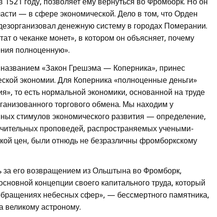
 1521 году, позволяет ему вернуться во Фромборк. Но он
асти — в сфере экономической. Дело в том, что Орден
дезорганизовал денежную систему в городах Померании.
тат о чеканке монет», в котором он объясняет, почему
ения полноценную».
 названием «Закон Грешэма — Коперника», принес
еской экономии. Для Коперника «полноценные деньги»
», то есть нормальной экономики, основанной на труде
ганизованного торгового обмена. Мы находим у
ных стимулов экономического развития — определение,
учительных проповедей, распространяемых учеными-
кой цен, были отнюдь не безразличны фромборкскому
сь за его возвращением из Ольштына во Фромборк,
основной концепции своего капитального труда, который
 обращениях небесных сфер», — бессмертного памятника,
а великому астроному.