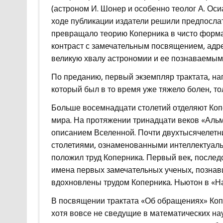
(астроном И. Шонер и особенно теолог А. Оси
ходе публикации издатели решили предпосла
превращало теорию Коперника в чисто формал
контраст с замечательным посвящением, адр
великую хвалу астрономии и ее познаваемым
По преданию, первый экземпляр трактата, на
который был в то время уже тяжело болен, тол
Больше восемнадцати столетий отделяют Коп
мира. На протяжении тринадцати веков «Ал
описанием Вселенной. Почти двухтысячелетн
столетиями, ознаменованными интеллектуаль
положил труд Коперника. Первый век, послед
имена первых замечательных ученых, познав
вдохновлены трудом Коперника. Ньютон в «Н
В посвящении трактата «Об обращениях» Копе
хотя вовсе не сведущие в математических на