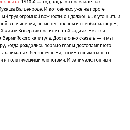
оперника
: 1510-й — год, когда он поселился во
укаша Ватценроде. И вот сейчас, уже на пороге
ный труд огромной важности: он должен был уточнить и
нной в сочинении, не менее полном и всеобъемлющем,
й жизни Коперник посвятит этой задаче. Не стоит
а Вармийского капитула. Достаточно сказать — и мы
ору, когда рождались первые главы достопамятного
ось заниматься бесконечными, отнимающими много
 и политическими хлопотами. И занимался он ими