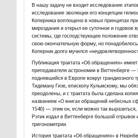
В нашу задачу не входит исследование этапов
исследование эволюции его концепции гелио
Коперника воплощено в новых принципах при
мироздания и открыл ее суточное и годовое 
системы, где господствующее положение отвод
свою окончательную форму, но понадобилось д
Коперник долго мучился «неудовлетворенност
Публикация трактата «Об обращениях» имеет 
преподавателя астрономии в Виттенберге — 
поднявшийся в Европе вокруг грандиозного т
Тидеману Гизе, епископу Кульмскому, мы обя
преодолены, и с трактата была сделана копия
названием «О книгах обращений небесных сф
1540) — этим он, если можно так выразиться, 
Рэтик издал в Виттенберге большой отрывок 
тригонометрии.
История трактата «Об обращениях» в Нюрнберг