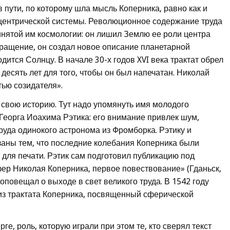
 пути, по которому шла мысль Коперника, равно как и
центрической системы. Революционное содержание труда
нятой им космологии: он лишил Землю ее роли центра
вращение, он создал новое описание планетарной
ится Солнцу. В начале 30-х годов XVI века трактат обрел
есять лет для того, чтобы он был напечатан. Николай
ью созидателя».
свою историю. Тут надо упомянуть имя молодого
Георга Иоахима Рэтика: его внимание привлек шум,
руда одинокого астронома из Фромборка. Рэтику и
заны тем, что последние колебания Коперника были
 для печати. Рэтик сам подготовил публикацию под
ер Николая Коперника, первое повествование» (Гданьск,
оповещал о выходе в свет великого труда. В 1542 году
из трактата Коперника, посвященный сферической
е, роль, которую играли при этом те, кто сверял текст