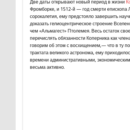
Две даты открывают новый период в жизни
К
Фромборке, и 1512-й — год смерти епископа Л
сорокалетия, ему предстояло завершить науч
доказать гелиоцентрическое строение Вселе
чем «Альмагест» Птолемея. Весь остаток свое
перечислять обязанности Коперника как член
говорим об этом с восхищением,— что в ту п
трактата великого астронома, ему приходил
времени административными, экономическими
весьма активно.