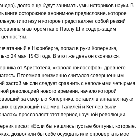
андер), долго еще будут занимать умы историков науки. В
ть книге осторожное анонимное предисловие, которое
ьную гипотезу и которое представляет собой резкий
есованным автором папе Павлу III и содержащим
 ценностям.
печатанный в Нюрнберге, попал в руки Коперника,
ько 24 мая 1543 года. В этот же день он скончался.
ерника от Аристотеля, «короля философов» древнего
ьмагест» Птолемея неизменно считался совершенным
ий застой мысли следует сравнить с неполными четырьмя
ной революцией нового времени, начало которой
овавший за смертью Коперника, оставил в анналах науки
ших окружающий нас мир. Галилей и Кеплер были
ачалах» прославляет этот период научной революции.
рник писал: «Если бы нашлись пустые болтуны, которые,
уках, дозволили бы себе осуждать или опровергать мое