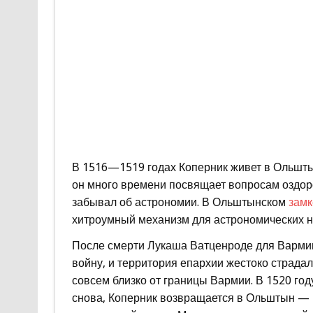
В 1516—1519 годах Коперник живет в Ольшты
он много времени посвящает вопросам оздор
забывал об астрономии. В Ольштынском
замк
хитроумный механизм для астрономических н
После смерти Лукаша Ватценроде для Вармии
войну, и территория епархии жестоко страда
совсем близко от границы Вармии. В 1520 го
снова, Коперник возвращается в Ольштын — н