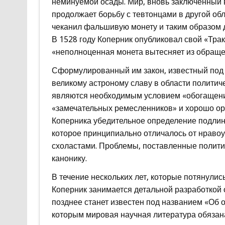
неминуемой осады. Мир, вновь заключенный в
продолжает борьбу с тевтонцами в другой обл
чеканил фальшивую монету и таким образом 
В 1528 году Коперник опубликовал свой «Трак
«неполноценная монета вытесняет из обращ
Сформулированный им закон, известный под
великому астроному славу в области политич
являются необходимым условием «обогащения
«замечательных ремесленников» и хорошо ор
Коперника убедительное определение подлин
которое принципиально отличалось от нраво
схоластами. Проблемы, поставленные полити
канонику.
В течение нескольких лет, которые потянули
Коперник занимается детальной разработкой 
позднее станет известен под названием «Об
которым мировая научная литература обязан