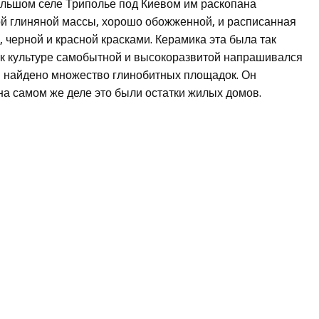
большом селе Триполье под Киевом им раскопана
ой глиняной массы, хорошо обожженной, и расписанная
черной и красной красками. Керамика эта была так
 к культуре самобытной и высокоразвитой напрашивался
им найдено множество глинобитных площадок. Он
на самом же деле это были остатки жилых домов.