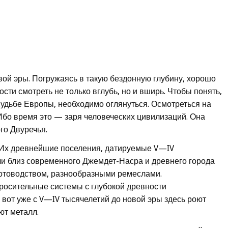
вой эры. Погружаясь в такую бездонную глубину, хорошо
сти смотреть не только вглубь, но и вширь. Чтобы понять,
судьбе Европы, необходимо оглянуться. Осмотреться на
 Ибо время это — заря человеческих цивилизаций. Она
го Двуречья.
Их древнейшие поселения, датируемые V—IV
ли близ современного Джемдет-Насра и древнего города
отоводством, разнообразными ремеслами.
росительные системы с глубокой древности
 вот уже с V—IV тысячелетий до новой эры здесь роют
ют металл.