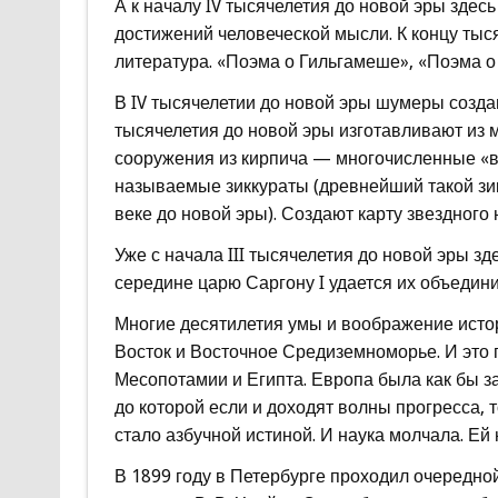
А к началу IV тысячелетия до новой эры здес
достижений человеческой мысли. К концу тыс
литература. «Поэма о Гильгамеше», «Поэма о
В IV тысячелетии до новой эры шумеры создаю
тысячелетия до новой эры изготавливают из 
сооружения из кирпича — многочисленные «в
называемые зиккураты (древнейший такой зик
веке до новой эры). Создают карту звездного 
Уже с начала III тысячелетия до новой эры зд
середине царю Саргону I удается их объедин
Многие десятилетия умы и воображение исто
Восток и Восточное Средиземноморье. И это
Месопотамии и Египта. Европа была как бы з
до которой если и доходят волны прогресса, т
стало азбучной истиной. И наука молчала. Ей 
В 1899 году в Петербурге проходил очередной