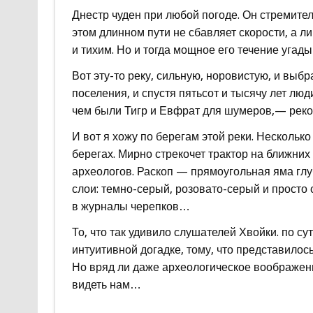
Днестр чуден при любой погоде. Он стремител
этом длинном пути не сбавляет скорости, а 
и тихим. Но и тогда мощное его течение угады
Вот эту-то реку, сильную, норовистую, и выб
поселения, и спустя пятьсот и тысячу лет люд
чем были Тигр и Евфрат для шумеров,— реко
И вот я хожу по берегам этой реки. Несколько
берегах. Мирно стрекочет трактор на ближних
археологов. Раскоп — прямоугольная яма глу
слои: темно-серый, розовато-серый и просто 
в журналы черепков…
То, что так удивило слушателей Хвойки. по су
интуитивной догадке, тому, что представилос
Но вряд ли даже археологическое воображени
видеть нам…