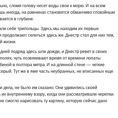
ьно, сломя голову несет воды свои к морю. И на всем
лишь иногда, на равнинах становится обманчиво спокойным
вается в глубине.
рали себе трипольцы. Здесь мы находим их первые
и продолжают селиться здесь же. Днестр стал для них тем,
й жизни.
 дней подряд здесь шли дожди, и Днестр ревет в своих
 полях, чуть позвякивают время от времени лопаты
биной в полтора метра. И на длинной стене — четкие
серый. Тут же в яме часть неубранных, не вписанных еще
ти дела, не было им сказано. Они удивились своей
ь их внутреннему взору, когда они рассматривали черепки.
е смогло нарисовать ту картину, которую сейчас дано