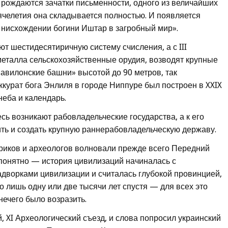
ь рождаются зачатки письменности, одного из величайших
ячелетия она складывается полностью. И появляется
 нисхождении богини Иштар в загробный мир».
т шестидесятиричную систему счисления, а с III
металла сельскохозяйственные орудия, возводят крупные
авилонские башни» высотой до 90 метров, так
курат бога Энлиля в городе Ниппуре был построен в XXIX
неба и календарь.
есь возникают рабовладельческие государства, а к его
ить и создать крупную раннерабовладельческую державу.
риков и археологов волновали прежде всего Передний
 понятно — история цивилизаций начиналась с
адворками цивилизации и считалась глубокой провинцией,
о лишь одну или две тысячи лет спустя — для всех это
нечего было возразить.
, XI Археологический съезд, и слова попросил украинский