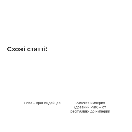
Схожі статті:
Оспа – враг индейцев
Римская империя
(древний Рим) – от
республики до империи