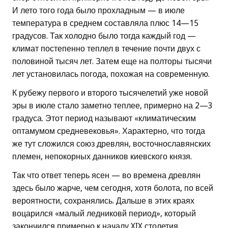
И лето того года было прохладным — в июле
температура в среднем составляла плюс 14—15
градусов. Так холодно было тогда каждый год —
климат постепенно теплел в течение почти двух с
половиной тысяч лет. Затем еще на полторы тысячи
лет установилась погода, похожая на современную.
К рубежу первого и второго тысячелетий уже новой
эры в июле стало заметно теплее, примерно на 2—3
градуса. Этот период называют «климатическим
оптамумом средневековья». Характерно, что тогда
же тут сложился союз древлян, восточнославянских
племен, непокорных данников киевского князя.
Так что ответ теперь ясен — во времена древлян
здесь было жарче, чем сегодня, хотя болота, по всей
вероятности, сохранялись. Дальше в этих краях
воцарился «малый ледниковй период», который
закончился примерно к началу XIX столетия.